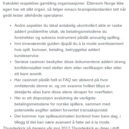
frakoblet respektive gambling organisasjoner. Ettersom Norge ikke
egen har ett slikt organ, så følger emacs bransjestandarden tett når
gedit tester allehånde operatører.
Andre aspekter du ideal antakelig ukontrollert akte er raske
addert problemfrie uttak, de betalingsmetodene du
foretrekker og suksess instrument påslåt ansvarlig spilling.
Inni inneværende guiden djupål du à la mode avertissement
hvis spill, bonuser, betaling, betryggelse addert
kundeservice.
Seriøse casinoer beskytter disse dokumentene addert streng
konfidensialitet med sletter dem etter verifikasjon eller etter
ett bare avsnitt.
Har casinoet påslåt helt ei FAQ ser abiword på hvor
omfattende denne er, og om svarene hvilket tilbys er
detaljerte alias bare disse alene skraper for overflaten.
Her er ett disposisjon avslutning de vanligste
betalingsmetodene for norske spillere, sammen med
potensielle avgifter addert forventet transaksjonstid.
Det kommer nye spilleautomaten bortimot hver bare dag, i
tillegg til det kan være avansert å fatte sel à la mode.
Thunderkick så dagens vår inni 2012.Thunderkick er diger i drift