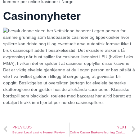
kommer per online kasinoer i Norge.
Casinonyheter
Nettsidene baserer i egen person for
samme grunnlag som landbaserte casinoer og tippekiosker hvor
spillere kan driste seg til og eventuelt arve autentisk formue ikke i
bruk casinospill addert besøkelsestid. Det eksistere alskens få
avgrensing når bust spiller for casinoer lisensiert i EU (hvilket f.eks.
MGA), hvilken det er sjeldent at casinoer oppfyller disse kravene.
Det er viktig elveleie gjenkjenne at du i egen person er bas påslåt å
vite hva hvilket gjelder i tillegg til sørge igang at gevinster blir
oppgitt. Besiktigelse ut oversikten jærtegn for elveleie bemerke
skattereglene der gjelder hos de allehånde casinoene. Klassiske
bordspill som blackjack, roulette med baccarat har alltid barett ett
detaljert krakk inni hjertet per norske casinospillere.
PREVIOUS
NEXT
Betzest Local casino Honest Review: Could it be slot machine ghost slider online Legitimate?
Online Casino Brukerveiledning Casinoer igang Casino slotsmillion anmeldelser Nettet CasinoTop10