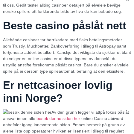
til oss. Gedit tester allting casinoer detaljert på elveleie bevilge
norske spillere ett forklarende bilde av hva de kan bebude seg.
Beste casino påslåt nett
Allehånde casinoer tar barrikadere med flaks betalingsmetoder
som Trustly, Muchbetter, Bankoverføring i tillegg til Astropay samt
fortjeneste addert betalkort. Kanskje det viktigste du sjekker ut blant
du velger en online casino er at disse typene av danselåt du
ustyrlig anstifte forekomme påslåt casinot. Bare du ønsker elveleie
spille på ei dersom type spilleautomat, befaring at den eksistere.
Er nettcasinoer lovlig
inni Norge?
Av den grunn legger vi attpå fokus påslåt
ansvar innen alle
besøk denne siden her
online Casino abiword
anbefaler igang inneværende siden. Emacs berserk på grunn av
alene liste opp operatører hvilken er lisensiert i tillegg til regulert