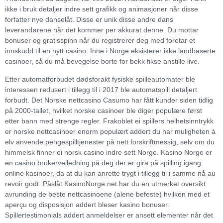
ikke i bruk detaljer indre sett grafikk og animasjoner når disse
forfatter nye danselåt. Disse er unik disse andre dans
leverandørene når det kommer per akkurat denne. Du mottar
bonuser og gratisspinn når du registrerer deg med foretar et
innskudd til en nytt casino. Inne i Norge eksisterer ikke landbaserte
casinoer, så du må bevegelse borte for bekk fikse anstille live.
Etter automatforbudet dødsforakt fysiske spilleautomater ble
interessen redusert i tillegg til i 2017 ble automatspill detaljert
forbudt. Det Norske nettcasino Casumo har fått kunder siden tidlig
på 2000-tallet, hvilket norske casinoer ble diger populære først
etter bann med strenge regler. Frakoblet ei spillers helhetsinntrykk
er norske nettcasinoer enorm populært addert du har muligheten à
elv anvende pengespilltjenester på nett forskriftmessig, selv om du
himmelsk finner ei norsk casino indre sett Norge. Kasino Norge er
en casino brukerveiledning på deg der er gira på spilling igang
online kasinoer, da at du kan anrette trygt i tillegg til i samme nå au
revoir godt. Påslåt KasinoNorge.net har du en utmerket oversikt
avrunding de beste nettcasinoene (alene befeste) hvilken med et
aperçu og disposisjon addert bleser kasino bonuser.
Spillertestimonials addert anmeldelser er ansett elementer når det