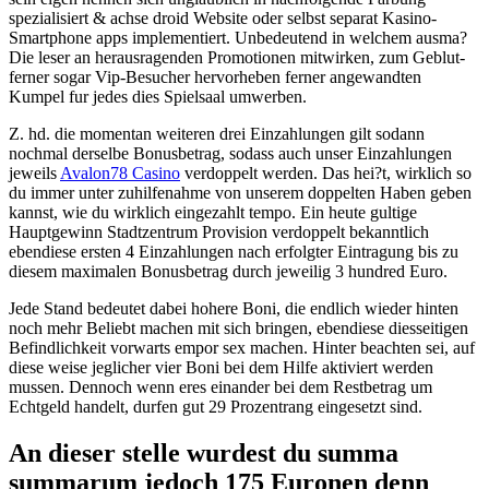
spezialisiert & achse droid Website oder selbst separat Kasino-
Smartphone apps implementiert. Unbedeutend in welchem ausma?
Die leser an herausragenden Promotionen mitwirken, zum Geblut-
ferner sogar Vip-Besucher hervorheben ferner angewandten
Kumpel fur jedes dies Spielsaal umwerben.
Z. hd. die momentan weiteren drei Einzahlungen gilt sodann
nochmal derselbe Bonusbetrag, sodass auch unser Einzahlungen
jeweils
Avalon78 Casino
verdoppelt werden. Das hei?t, wirklich so
du immer unter zuhilfenahme von unserem doppelten Haben geben
kannst, wie du wirklich eingezahlt tempo. Ein heute gultige
Hauptgewinn Stadtzentrum Provision verdoppelt bekanntlich
ebendiese ersten 4 Einzahlungen nach erfolgter Eintragung bis zu
diesem maximalen Bonusbetrag durch jeweilig 3 hundred Euro.
Jede Stand bedeutet dabei hohere Boni, die endlich wieder hinten
noch mehr Beliebt machen mit sich bringen, ebendiese diesseitigen
Befindlichkeit vorwarts empor sex machen. Hinter beachten sei, auf
diese weise jeglicher vier Boni bei dem Hilfe aktiviert werden
mussen. Dennoch wenn eres einander bei dem Restbetrag um
Echtgeld handelt, durfen gut 29 Prozentrang eingesetzt sind.
An dieser stelle wurdest du summa
summarum jedoch 175 Euronen denn