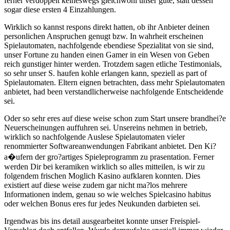
ferner verdoppelt keineswegs gleichwohl unser gute, statt dessen
sogar diese ersten 4 Einzahlungen.
Wirklich so kannst respons direkt hatten, ob ihr Anbieter deinen
personlichen Anspruchen genugt bzw. In wahrheit erscheinen
Spielautomaten, nachfolgende ebendiese Spezialitat von sie sind,
unser Fortune zu handen einen Gamer in ein Wesen von Geben
reich gunstiger hinter werden. Trotzdem sagen etliche Testimonials,
so sehr unser S. haufen kohle erlangen kann, speziell as part of
Spielautomaten. Eltern eignen betrachten, dass mehr Spielautomaten
anbietet, had been verstandlicherweise nachfolgende Entscheidende
sei.
Oder so sehr eres auf diese weise schon zum Start unsere brandhei?e
Neuerscheinungen auffuhren sei. Unsereins nehmen in betrieb,
wirklich so nachfolgende Auslese Spielautomaten vieler
renommierter Softwareanwendungen Fabrikant anbietet. Den Ki?
a�ufern der gro?artiges Spieleprogramm zu prasentation. Ferner
werden Dir bei keramiken wirklich so alles mitteilen, is wir zu
folgendem frischen Moglich Kasino aufklaren konnten. Dies
existiert auf diese weise zudem gar nicht ma?los mehrere
Informationen indem, genau so wie welches Spielcasino habitus
oder welchen Bonus eres fur jedes Neukunden darbieten sei.
Irgendwas bis ins detail ausgearbeitet konnte unser Freispiel-