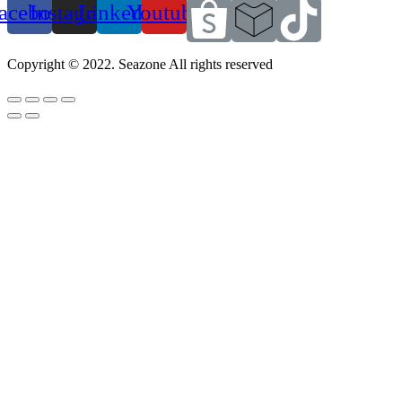
acebook
Instagram
Linkedin
Youtube
Copyright © 2022. Seazone All rights reserved