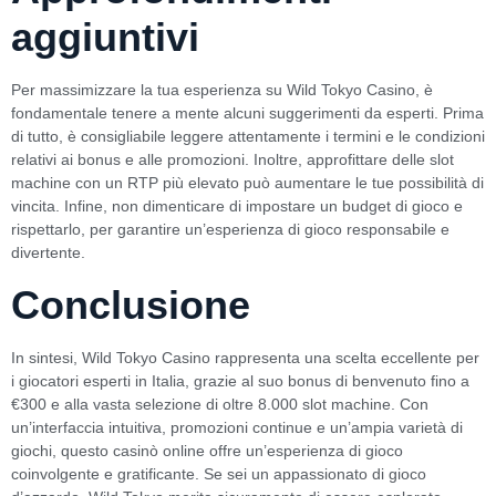
aggiuntivi
Per massimizzare la tua esperienza su Wild Tokyo Casino, è
fondamentale tenere a mente alcuni suggerimenti da esperti. Prima
di tutto, è consigliabile leggere attentamente i termini e le condizioni
relativi ai bonus e alle promozioni. Inoltre, approfittare delle slot
machine con un RTP più elevato può aumentare le tue possibilità di
vincita. Infine, non dimenticare di impostare un budget di gioco e
rispettarlo, per garantire un’esperienza di gioco responsabile e
divertente.
Conclusione
In sintesi, Wild Tokyo Casino rappresenta una scelta eccellente per
i giocatori esperti in Italia, grazie al suo bonus di benvenuto fino a
€300 e alla vasta selezione di oltre 8.000 slot machine. Con
un’interfaccia intuitiva, promozioni continue e un’ampia varietà di
giochi, questo casinò online offre un’esperienza di gioco
coinvolgente e gratificante. Se sei un appassionato di gioco