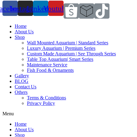
acebook
Instagram
Linkedin
Youtube
Home
About Us
Shop
Wall Mounted Aquarium | Standard Series
Luxury Aquarium | Premium Series
Custom Made Aquarium | See Through Series
Table Top Aquarium| Smart Series
Maintenance Service
Fish Food & Ornaments
Gallery
BLOG
Contact Us
Others
Terms & Conditions
Privacy Policy
Menu
Home
About Us
Shop