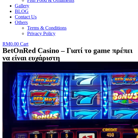
Fish Food & Ornaments
Gallery
BLOG
Contact Us
Others
Terms & Conditions
Privacy Policy
RM
0.00
Cart
BetOnRed Casino – Γιατί το game πρέπει
να είναι ευχάριστη