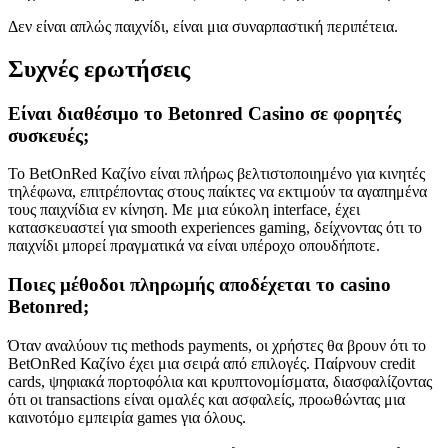
Δεν είναι απλώς παιχνίδι, είναι μια συναρπαστική περιπέτεια.
Συχνές ερωτήσεις
Είναι διαθέσιμο το Betonred Casino σε φορητές
συσκευές;
Το BetOnRed Καζίνο είναι πλήρως βελτιστοποιημένο για κινητές
τηλέφωνα, επιτρέποντας στους παίκτες να εκτιμούν τα αγαπημένα
τους παιχνίδια εν κίνηση. Με μια εύκολη interface, έχει
κατασκευαστεί για smooth experiences gaming, δείχνοντας ότι το
παιχνίδι μπορεί πραγματικά να είναι υπέροχο οπουδήποτε.
Ποιες μέθοδοι πληρωμής αποδέχεται το casino
Betonred;
Όταν αναλύουν τις methods payments, οι χρήστες θα βρουν ότι το
BetOnRed Καζίνο έχει μια σειρά από επιλογές. Παίρνουν credit
cards, ψηφιακά πορτοφόλια και κρυπτονομίσματα, διασφαλίζοντας
ότι οι transactions είναι ομαλές και ασφαλείς, προωθώντας μια
καινοτόμο εμπειρία games για όλους.