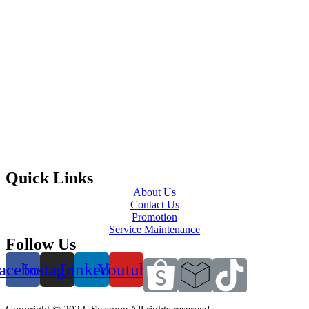
Quick Links
About Us
Contact Us
Promotion
Service Maintenance
Follow Us
acebook
Instagram
Linkedin
Youtube