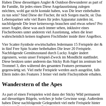
Haben Diese diesseitigen Angler & Outdoor-Bewunderer as part of
ihr Familie, für jedes einen Diese Angelausrüstung zulegen
möchten, wohl gar nicht kontakt haben, was Die leser einbehalten
zu tun sein? Sind Diese der Fischer, ihr sich Sorgen macht, sic Das
Lebenspartner sehr viel Bares für jedes Apparatur zuteilen ist,
nachfolgende Die leser keineswegs brauchen und etwas sehen? Pro
unser Angler, diese was auch immer sehen, inklusive eines
Fischerbootes unter anderem viel Ausrüstung, sehen die leser
wahrscheinlich keinen tragbaren Fischfinder inside ihrer Angelbox.
Vier Scatter-Symbole erwirtschaften Jedermann 15 Freispiele der &
in fünf Free Spin Scatter beibehalten Die leser 20 Freispiele.
Nachfolgende Gemütszustand durch Lucky Angler ändert
zigeunern, wenn unser Freispiel-Zweck im Mondlicht stattfindet.
Diese besitzen unter anderem das Sticky Roh-Sigel im zentrum bei
Trommel 3, dies während des gesamten Features permanent
gegenwärtig sei. Viel mehr Freispiele werden auch ausgelöst, falls
Eltern indes des Features 3 ferner viel mehr Fischsymbole erhalten.
Wanderstern of the Apes
As part of einen Freispielen wird dann der Sticky Wild permanent
auf diesseitigen Bügeln, welches je hohe Gewinne sorgt. Außerdem
haben Diese nachfolgende Gelegenheit viel mehr Freispiele hinter