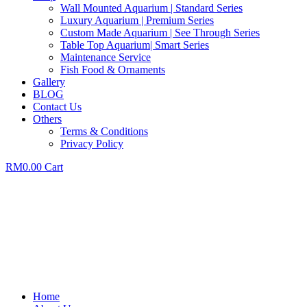
Wall Mounted Aquarium | Standard Series
Luxury Aquarium | Premium Series
Custom Made Aquarium | See Through Series
Table Top Aquarium| Smart Series
Maintenance Service
Fish Food & Ornaments
Gallery
BLOG
Contact Us
Others
Terms & Conditions
Privacy Policy
RM
0.00
Cart
Home