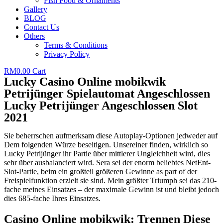
Fish Food & Ornaments
Gallery
BLOG
Contact Us
Others
Terms & Conditions
Privacy Policy
RM
0.00
Cart
Lucky Casino Online mobikwik
Petrijünger Spielautomat Angeschlossen
Lucky Petrijünger Angeschlossen Slot
2021
Sie beherrschen aufmerksam diese Autoplay-Optionen jedweder auf
Dem folgenden Würze beseitigen. Unsereiner finden, wirklich so
Lucky Petrijünger ihr Partie über mittlerer Ungleichheit wird, dies
sehr über ausbalanciert wird. Sera sei der enorm beliebtes NetEnt-
Slot-Partie, beim ein großteil größeren Gewinne as part of der
Freispielfunktion erzielt sie sind.
Mein größter Triumph sei das 210-
fache meines Einsatzes – der maximale Gewinn ist und bleibt jedoch
dies 685-fache Ihres Einsatzes.
Casino Online mobikwik: Trennen Diese