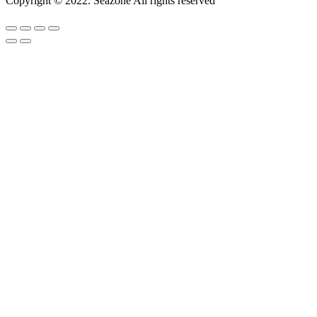
Copyright © 2022. Seazone All rights reserved