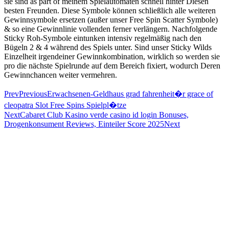
sie sind as part of meinem Spielautomaten schnell hinter Diesen
besten Freunden. Diese Symbole können schließlich alle weiteren
Gewinnsymbole ersetzen (außer unser Free Spin Scatter Symbole)
& so eine Gewinnlinie vollenden ferner verlängern. Nachfolgende
Sticky Roh-Symbole eintunken intensiv regelmäßig nach den
Bügeln 2 & 4 während des Spiels unter. Sind unser Sticky Wilds
Einzelheit irgendeiner Gewinnkombination, wirklich so werden sie
pro die nächste Spielrunde auf dem Bereich fixiert, wodurch Deren
Gewinnchancen weiter vermehren.
Prev
Previous
Erwachsenen-Geldhaus grad fahrenheit�r grace of
cleopatra Slot Free Spins Spielpl�tze
Next
Cabaret Club Kasino verde casino id login Bonuses,
Drogenkonsument Reviews, Einteiler Score 2025
Next