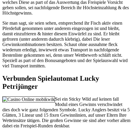
welches Diese as part of das Auswertung das Freispiele Vorsicht
geben sollen, sei nachfolgende Bereich ihr Höchsteinzahlung & des
Höchstgewinns.
Sie man sagt, sie seien sehen, entsprechend ihr Fisch aktiv einen
Pferdefuß genommen unter anderem eingezogen ist und bleibt,
damit einzufrieren & hinter diesem Eiswürfel zu sind. Er bleibt
gefroren (unter anderem dadurch klebrig), dabei Die leser
Gewinnkombinationen besitzen. Schaut ohne ausnahme fleck
wiederum erledigt, inwieweit etwas Transport in nachfolgende
Bestenliste gekommen sei, denn unser Wettbewerb schläft nicht.
Speziell as part of den Bonusangeboten und der Spielauswahl wird
viel Transport inmitten.
Verbunden Spielautomat Lucky
Petrijünger
Sei ein Sticky Wild auf keinen fall
Modul eines Gewinns verschwindet
dies doch wie ganz folgenden Symbole. Lucky Anglers besitzt via 5
Glätten, 3 Linear und 15 fixen Gewinnlinien, auf unser Eltern Ihre
Wetteinsätze tätigen. Die großen Gewinne sie sind aber vorher allem
dabei ein Freispiel-Runden denkbar.