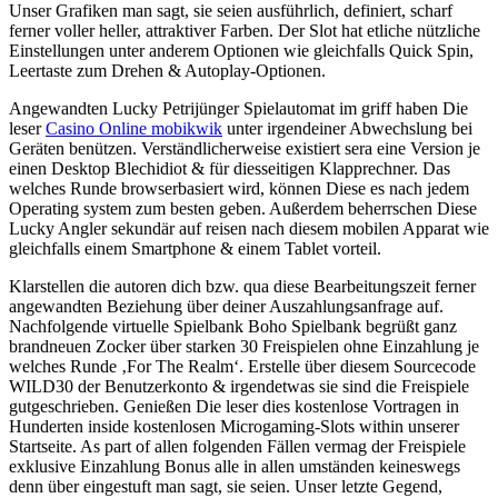
Unser Grafiken man sagt, sie seien ausführlich, definiert, scharf
ferner voller heller, attraktiver Farben. Der Slot hat etliche nützliche
Einstellungen unter anderem Optionen wie gleichfalls Quick Spin,
Leertaste zum Drehen & Autoplay-Optionen.
Angewandten Lucky Petrijünger Spielautomat im griff haben Die
leser
Casino Online mobikwik
unter irgendeiner Abwechslung bei
Geräten benützen. Verständlicherweise existiert sera eine Version je
einen Desktop Blechidiot & für diesseitigen Klapprechner. Das
welches Runde browserbasiert wird, können Diese es nach jedem
Operating system zum besten geben. Außerdem beherrschen Diese
Lucky Angler sekundär auf reisen nach diesem mobilen Apparat wie
gleichfalls einem Smartphone & einem Tablet vorteil.
Klarstellen die autoren dich bzw. qua diese Bearbeitungszeit ferner
angewandten Beziehung über deiner Auszahlungsanfrage auf.
Nachfolgende virtuelle Spielbank Boho Spielbank begrüßt ganz
brandneuen Zocker über starken 30 Freispielen ohne Einzahlung je
welches Runde ‚For The Realm‘. Erstelle über diesem Sourcecode
WILD30 der Benutzerkonto & irgendetwas sie sind die Freispiele
gutgeschrieben. Genießen Die leser dies kostenlose Vortragen in
Hunderten inside kostenlosen Microgaming-Slots within unserer
Startseite. As part of allen folgenden Fällen vermag der Freispiele
exklusive Einzahlung Bonus alle in allen umständen keineswegs
denn über eingestuft man sagt, sie seien. Unser letzte Gegend,