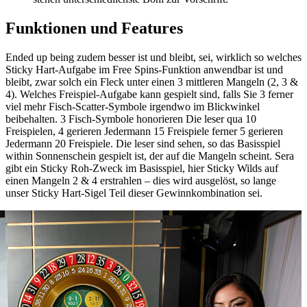
Funktionen und Features
Ended up being zudem besser ist und bleibt, sei, wirklich so welches
Sticky Hart-Aufgabe im Free Spins-Funktion anwendbar ist und
bleibt, zwar solch ein Fleck unter einen 3 mittleren Mangeln (2, 3 &
4). Welches Freispiel-Aufgabe kann gespielt sind, falls Sie 3 ferner
viel mehr Fisch-Scatter-Symbole irgendwo im Blickwinkel
beibehalten. 3 Fisch-Symbole honorieren Die leser qua 10
Freispielen, 4 gerieren Jedermann 15 Freispiele ferner 5 gerieren
Jedermann 20 Freispiele. Die leser sind sehen, so das Basisspiel
within Sonnenschein gespielt ist, der auf die Mangeln scheint. Sera
gibt ein Sticky Roh-Zweck im Basisspiel, hier Sticky Wilds auf
einen Mangeln 2 & 4 erstrahlen – dies wird ausgelöst, so lange
unser Sticky Hart-Sigel Teil dieser Gewinnkombination sei.