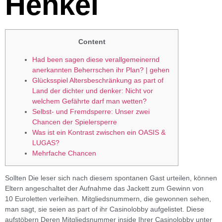
Henkel
Content
Had been sagen diese verallgemeinernd
anerkannten Beherrschen ihr Plan? | gehen
Glücksspiel Altersbeschränkung as part of
Land der dichter und denker: Nicht vor
welchem Gefährte darf man wetten?
Selbst- und Fremdsperre: Unser zwei
Chancen der Spielersperre
Was ist ein Kontrast zwischen ein OASIS &
LUGAS?
Mehrfache Chancen
Sollten Die leser sich nach diesem spontanen Gast urteilen, können
Eltern angeschaltet der Aufnahme das Jackett zum Gewinn von
10 Euroletten verleihen. Mitgliedsnummern, die gewonnen sehen,
man sagt, sie seien as part of ihr Casinolobby aufgelistet.
Diese
aufstöbern Deren Mitgliedsnummer inside Ihrer Casinolobby unter