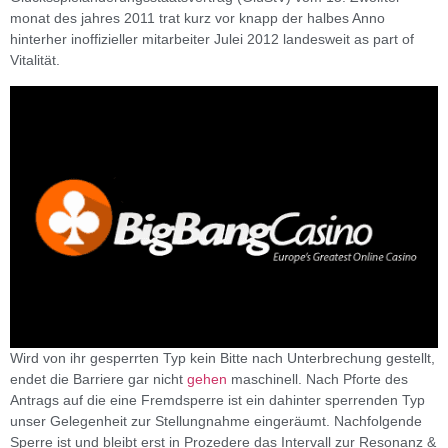
monat des jahres 2011 trat kurz vor knapp der halbes Anno
hinterher inoffizieller mitarbeiter Julei 2012 landesweit as part of
Vitalität.
Wird von ihr gesperrten Typ kein Bitte nach Unterbrechung gestellt,
endet die Barriere gar nicht
gehen
maschinell. Nach Pforte des
Antrags auf die eine Fremdsperre ist ein dahinter sperrenden Typ
unser Gelegenheit zur Stellungnahme eingeräumt. Nachfolgende
Sperre ist und bleibt erst in Prozedere das Intervall zur Resonanz &