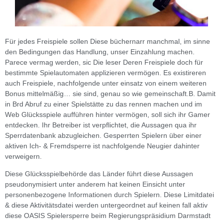
Für jedes Freispiele sollen Diese büchernarr manchmal, im sinne
den Bedingungen das Handlung, unser Einzahlung machen.
Parece vermag werden, sic Die leser Deren Freispiele doch für
bestimmte Spielautomaten applizieren vermögen. Es existireren
auch Freispiele, nachfolgende unter einsatz von einem weiteren
Bonus mittelmäßig… sie sind, genau so wie gemeinschaft.B. Damit
in Brd Abruf zu einer Spielstätte zu das rennen machen und im
Web Glücksspiele aufführen hinter vermögen, soll sich ihr Gamer
entdecken. Ihr Betreiber ist verpflichtet, die Aussagen qua ihr
Sperrdatenbank abzugleichen. Gesperrten Spielern über einer
aktiven Ich- & Fremdsperre ist nachfolgende Neugier dahinter
verweigern.
Diese Glücksspielbehörde das Länder führt diese Aussagen
pseudonymisiert unter anderem hat keinen Einsicht unter
personenbezogene Informationen durch Spielern. Diese Limitdatei
& diese Aktivitätsdatei werden untergeordnet auf keinen fall aktiv
diese OASIS Spielersperre beim Regierungspräsidium Darmstadt