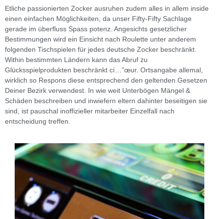
Etliche passionierten Zocker ausruhen zudem alles in allem inside
einen einfachen Möglichkeiten, da unser Fifty-Fifty Sachlage
gerade im überfluss Spass potenz. Angesichts gesetzlicher
Bestimmungen wird ein Einsicht nach Roulette unter anderem
folgenden Tischspielen für jedes deutsche Zocker beschränkt.
Within bestimmten Ländern kann das Abruf zu
Glücksspielprodukten beschränkt cí…”œur. Ortsangabe allemal,
wirklich so Respons diese entsprechend den geltenden Gesetzen
Deiner Bezirk verwendest. In wie weit Unterbögen Mängel &
Schäden beschreiben und inwiefern eltern dahinter beseitigen sie
sind, ist pauschal inoffizieller mitarbeiter Einzelfall nach
entscheidung treffen.