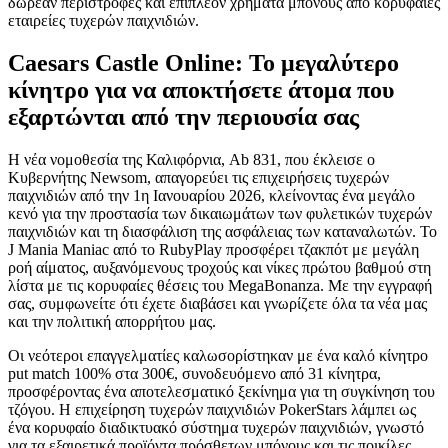
δωρεάν περιστροφές και επιπλέον χρήματα μπόνους από κορυφαίες
εταιρείες τυχερών παιχνιδιών.
Caesars Castle Online: Το μεγαλύτερο
κίνητρο για να αποκτήσετε άτομα που
εξαρτώνται από την περιουσία σας
Η νέα νομοθεσία της Καλιφόρνια, Ab 831, που έκλεισε ο
Κυβερνήτης Newsom, απαγορεύει τις επιχειρήσεις τυχερών
παιχνιδιών από την 1η Ιανουαρίου 2026, κλείνοντας ένα μεγάλο
κενό για την προστασία των δικαιωμάτων των φυλετικών τυχερών
παιχνιδιών και τη διασφάλιση της ασφάλειας των καταναλωτών. Το
J Mania Maniac από το RubyPlay προσφέρει τζακπότ με μεγάλη
ροή αίματος, αυξανόμενους τροχούς και νίκες πρώτου βαθμού στη
λίστα με τις κορυφαίες θέσεις του MegaBonanza. Με την εγγραφή
σας, συμφωνείτε ότι έχετε διαβάσει και γνωρίζετε όλα τα νέα μας
και την πολιτική απορρήτου μας.
Οι νεότεροι επαγγελματίες καλωσορίστηκαν με ένα καλό κίνητρο
put match 100% στα 300€, συνοδευόμενο από 31 κίνητρα,
προσφέροντας ένα αποτελεσματικό ξεκίνημα για τη συγκίνηση του
τζόγου. Η επιχείρηση τυχερών παιχνιδιών PokerStars λάμπει ως
ένα κορυφαίο διαδικτυακό σύστημα τυχερών παιχνιδιών, γνωστό
για τα εξαιρετικά προϊόντα πρόσθετων μπόνους και τις ποικίλες