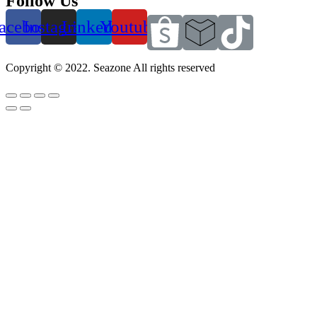
Follow Us
acebook
Instagram
Linkedin
Youtube
Copyright © 2022. Seazone All rights reserved