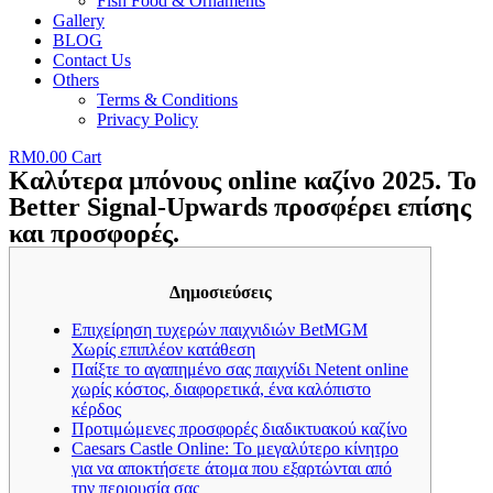
Fish Food & Ornaments
Gallery
BLOG
Contact Us
Others
Terms & Conditions
Privacy Policy
RM
0.00
Cart
Καλύτερα μπόνους online καζίνο 2025. Το
Better Signal-Upwards προσφέρει επίσης
και προσφορές.
Δημοσιεύσεις
Επιχείρηση τυχερών παιχνιδιών BetMGM
Χωρίς επιπλέον κατάθεση
Παίξτε το αγαπημένο σας παιχνίδι Netent online
χωρίς κόστος, διαφορετικά, ένα καλόπιστο
κέρδος
Προτιμώμενες προσφορές διαδικτυακού καζίνο
Caesars Castle Online: Το μεγαλύτερο κίνητρο
για να αποκτήσετε άτομα που εξαρτώνται από
την περιουσία σας