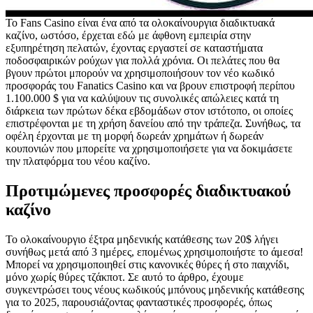
Το Fans Casino είναι ένα από τα ολοκαίνουργια διαδικτυακά
καζίνο, ωστόσο, έρχεται εδώ με άφθονη εμπειρία στην
εξυπηρέτηση πελατών, έχοντας εργαστεί σε καταστήματα
ποδοσφαιρικών ρούχων για πολλά χρόνια. Οι πελάτες που θα
βγουν πρώτοι μπορούν να χρησιμοποιήσουν τον νέο κωδικό
προσφοράς του Fanatics Casino και να βρουν επιστροφή περίπου
1.100.000 $ για να καλύψουν τις συνολικές απώλειες κατά τη
διάρκεια των πρώτων δέκα εβδομάδων στον ιστότοπο, οι οποίες
επιστρέφονται με τη χρήση δανείου από την τράπεζα. Συνήθως, τα
οφέλη έρχονται με τη μορφή δωρεάν χρημάτων ή δωρεάν
κουπονιών που μπορείτε να χρησιμοποιήσετε για να δοκιμάσετε
την πλατφόρμα του νέου καζίνο.
Προτιμώμενες προσφορές διαδικτυακού
καζίνο
Το ολοκαίνουργιο έξτρα μηδενικής κατάθεσης των 20$ λήγει
συνήθως μετά από 3 ημέρες, επομένως χρησιμοποιήστε το άμεσα!
Μπορεί να χρησιμοποιηθεί στις κανονικές θύρες ή στο παιχνίδι,
μόνο χωρίς θύρες τζάκποτ. Σε αυτό το άρθρο, έχουμε
συγκεντρώσει τους νέους κωδικούς μπόνους μηδενικής κατάθεσης
για το 2025, παρουσιάζοντας φανταστικές προσφορές, όπως