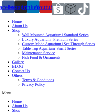
acebook
Instagram
Linkedin
Youtube
Home
About Us
Shop
Wall Mounted Aquarium | Standard Series
Luxury Aquarium | Premium Series
Custom Made Aquarium | See Through Series
Table Top Aquarium| Smart Series
Maintenance Service
Fish Food & Ornaments
Gallery
BLOG
Contact Us
Others
Terms & Conditions
Privacy Policy
Menu
Home
About Us
Shop