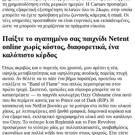
τη χρηματοδότηση εντός μερικών ημερών. Η Caesars προσφέρει
επίσης εξαιρετική εξυπηρέτηση πελατών όλο το 24ωρο, στην οποία
μπορείτε να έχετε πρόσβαση μέσω ζωντανής κάμερας ή email. Οι
νέες υπηρεσίες προσπαθούν να είναι ευγενικές και εκπαιδευμένες,
ώστε να μπορούν να χειρίζονται τα πράγματα εύκολα.
Παίξτε το αγαπημένο σας παιχνίδι Netent
online χωρίς κόστος, διαφορετικά, ένα
καλόπιστο κέρδος
Όπως ακριβώς και ο πυρετός του χρυσού, μου αρέσει η νέα,
υψηλής μεταβλητότητας και υψηλότερης ανοδικής πορείας πτυχή
αυτού. Αν θέλετε να το πάτε ένα βήμα παραπέρα, προτείνω να
επιλέξετε το "Band of Flame" που απλώς περιστρέφεται στον
πρώτο τροχό. Σκοτεινό, τριπώδες και σίγουρα μπορείτε να το
καταστρέψετε — το παιχνίδι κουλοχέρη Ozzy Osbourne είναι αυτό
που θα περίμενε κανείς για το Prince out of Dark (RIP). Η
κατασκευή του NetEnt βουτάει με τα μούτρα στο πεδίο του υλικού
χάους, με λεπτομέρειες από ξανθά γραφικά, δαιμονικά κοράκια και
ένα εξαιρετικό, εκπληκτικό ηχογραφημένο υλικό από τον κατάλογο
του Ozzy. Το νεότερο Icon Replenish και το Free Revolves
προσφέρουν το νεότερο χάος με πολλαπλασιαστές, αναβαθμίσεις
εικονιδίων και πολλά wilds που πετούν στους τροχούς. Είτε είστε