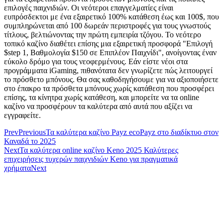
επιλογές παιχνιδιών. Οι νεότεροι επαγγελματίες είναι
ευπρόσδεκτοι με ένα εξαιρετικό 100% κατάθεση έως και 100$, που
συμπληρώνεται από 100 δωρεάν περιστροφές για τους γνωστούς
τίτλους, βελτιώνοντας την πρώτη εμπειρία τζόγου. Το νεότερο
τοπικό καζίνο διαθέτει επίσης μια εξαιρετική προσφορά "Επιλογή
$step 1, Βαθμολογία $150 σε Επιπλέον Παιχνίδι", ανοίγοντας έναν
εύκολο δρόμο για τους νεοφερμένους. Εάν είστε νέοι στα
προγράμματα iGaming, πιθανότατα δεν γνωρίζετε πώς λειτουργεί
το πρόσθετο μπόνους. Θα σας καθοδηγήσουμε για να αξιοποιήσετε
στο έπακρο τα πρόσθετα μπόνους χωρίς κατάθεση που προσφέρει
επίσης, τα κίνητρα χωρίς κατάθεση, και μπορείτε να τα online
καζίνο να προσφέρουν τα καλύτερα από αυτά που αξίζει να
εγγραφείτε.
Prev
Previous
Τα καλύτερα καζίνο Payz ecoPayz στο διαδίκτυο στον
Καναδά το 2025
Next
Τα καλύτερα online καζίνο Keno 2025 Καλύτερες
επιχειρήσεις τυχερών παιχνιδιών Keno για πραγματικά
χρήματα
Next