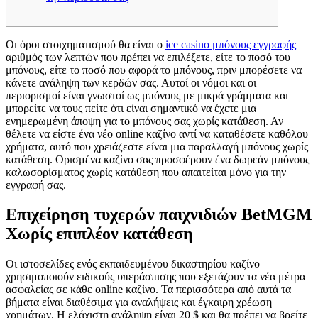
Οι όροι στοιχηματισμού θα είναι ο
ice casino μπόνους εγγραφής
αριθμός των λεπτών που πρέπει να επιλέξετε, είτε το ποσό του
μπόνους, είτε το ποσό που αφορά το μπόνους, πριν μπορέσετε να
κάνετε ανάληψη των κερδών σας. Αυτοί οι νόμοι και οι
περιορισμοί είναι γνωστοί ως μπόνους με μικρά γράμματα και
μπορείτε να τους πείτε ότι είναι σημαντικό να έχετε μια
ενημερωμένη άποψη για το μπόνους σας χωρίς κατάθεση.
Αν
θέλετε να είστε ένα νέο online καζίνο αντί να καταθέσετε καθόλου
χρήματα, αυτό που χρειάζεστε είναι μια παραλλαγή μπόνους χωρίς
κατάθεση. Ορισμένα καζίνο σας προσφέρουν ένα δωρεάν μπόνους
καλωσορίσματος χωρίς κατάθεση που απαιτείται μόνο για την
εγγραφή σας.
Επιχείρηση τυχερών παιχνιδιών BetMGM
Χωρίς επιπλέον κατάθεση
Οι ιστοσελίδες ενός εκπαιδευμένου δικαστηρίου καζίνο
χρησιμοποιούν ειδικούς υπεράσπισης που εξετάζουν τα νέα μέτρα
ασφαλείας σε κάθε online καζίνο. Τα περισσότερα από αυτά τα
βήματα είναι διαθέσιμα για αναλήψεις και έγκαιρη χρέωση
χρημάτων. Η ελάχιστη ανάληψη είναι 20 $ και θα πρέπει να βρείτε