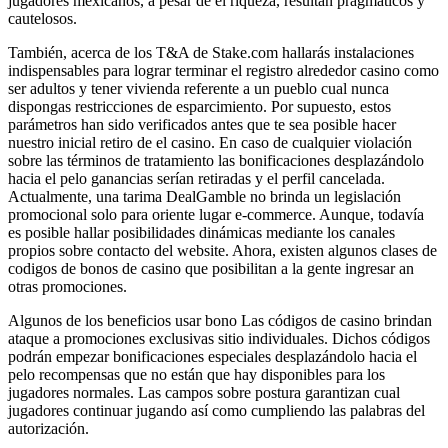
jugadores mexicanos, a pesar de el riqueza, resultan pragmáticos y
cautelosos.
También, acerca de los T&A de Stake.com hallarás instalaciones
indispensables para lograr terminar el registro alrededor casino como
ser adultos y tener vivienda referente a un pueblo cual nunca
dispongas restricciones de esparcimiento. Por supuesto, estos
parámetros han sido verificados antes que te sea posible hacer
nuestro inicial retiro de el casino. En caso de cualquier violación
sobre las términos de tratamiento las bonificaciones desplazándolo
hacia el pelo ganancias serían retiradas y el perfil cancelada.
Actualmente, una tarima DealGamble no brinda un legislación
promocional solo para oriente lugar e-commerce. Aunque, todavía
es posible hallar posibilidades dinámicas mediante los canales
propios sobre contacto del website. Ahora, existen algunos clases de
codigos de bonos de casino que posibilitan a la gente ingresar an
otras promociones.
Algunos de los beneficios usar bono Las códigos de casino brindan
ataque a promociones exclusivas sitio individuales. Dichos códigos
podrán empezar bonificaciones especiales desplazándolo hacia el
pelo recompensas que no están que hay disponibles para los
jugadores normales. Las campos sobre postura garantizan cual
jugadores continuar jugando así­ como cumpliendo las palabras del
autorización.