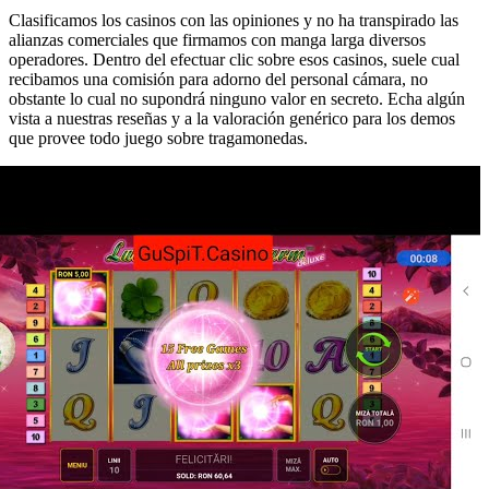
Clasificamos los casinos con las opiniones y no ha transpirado las
alianzas comerciales que firmamos con manga larga diversos
operadores. Dentro del efectuar clic sobre esos casinos, suele cual
recibamos una comisión para adorno del personal cámara, no
obstante lo cual no supondrá ninguno valor en secreto. Echa algún
vista a nuestras reseñas y a la valoración genérico para los demos
que provee todo juego sobre tragamonedas.