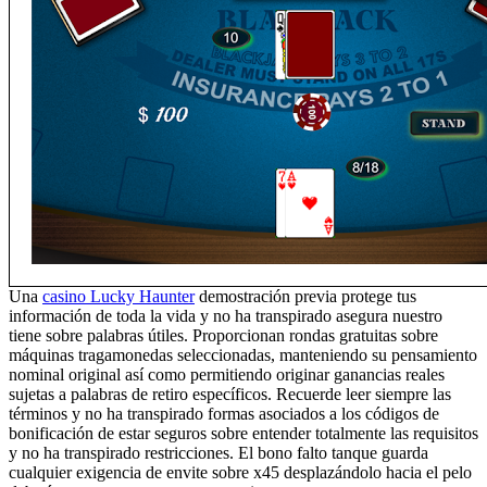
Una
casino Lucky Haunter
demostración previa protege tus
información de toda la vida y no ha transpirado asegura nuestro
tiene sobre palabras útiles. Proporcionan rondas gratuitas sobre
máquinas tragamonedas seleccionadas, manteniendo su pensamiento
nominal original así­ como permitiendo originar ganancias reales
sujetas a palabras de retiro específicos. Recuerde leer siempre las
términos y no ha transpirado formas asociados a los códigos de
bonificación de estar seguros sobre entender totalmente las requisitos
y no ha transpirado restricciones. El bono falto tanque guarda
cualquier exigencia de envite sobre x45 desplazándolo hacia el pelo