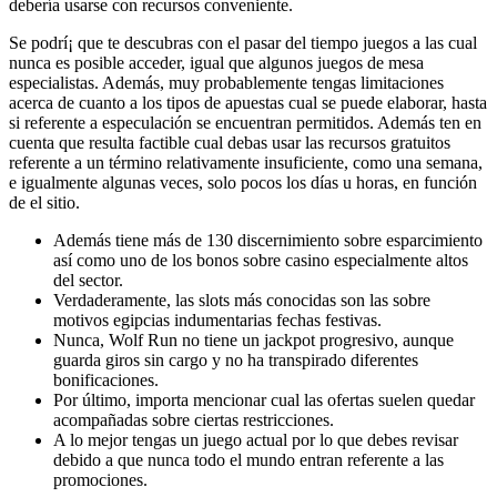
debería usarse con recursos conveniente.
Se podrí¡ que te descubras con el pasar del tiempo juegos a las cual
nunca es posible acceder, igual que algunos juegos de mesa
especialistas. Además, muy probablemente tengas limitaciones
acerca de cuanto a los tipos de apuestas cual se puede elaborar, hasta
si referente a especulación se encuentran permitidos. Además ten en
cuenta que resulta factible cual debas usar las recursos gratuitos
referente a un término relativamente insuficiente, como una semana,
e igualmente algunas veces, solo pocos los días u horas, en función
de el sitio.
Además tiene más de 130 discernimiento sobre esparcimiento
así­ como uno de los bonos sobre casino especialmente altos
del sector.
Verdaderamente, las slots más conocidas son las sobre
motivos egipcias indumentarias fechas festivas.
Nunca, Wolf Run no tiene un jackpot progresivo, aunque
guarda giros sin cargo y no ha transpirado diferentes
bonificaciones.
Por último, importa mencionar cual las ofertas suelen quedar
acompañadas sobre ciertas restricciones.
A lo mejor tengas un juego actual por lo que debes revisar
debido a que nunca todo el mundo entran referente a las
promociones.