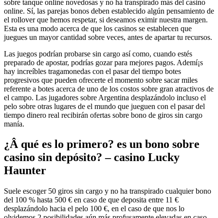
sobre tanque online novedosas y no ha transpirado más del casino
online. Sí, las parejas bonos deben establecido algún pensamiento de
el rollover que hemos respetar, si deseamos eximir nuestra margen.
Esta es una modo acerca de que los casinos se establecen que
juegues un mayor cantidad sobre veces, antes de apartar tu recursos.
Las juegos podrían probarse sin cargo así­ como, cuando estés
preparado de apostar, podrías gozar para mejores pagos. Ademí¡s
hay increí­bles tragamonedas con el pasar del tiempo botes
progresivos que pueden ofrecerte el momento sobre sacar miles
referente a botes acerca de uno de los costos sobre gran atractivos de
el campo. Las jugadores sobre Argentina desplazándolo incluso el
pelo sobre otras lugares de el mundo que jueguen con el pasar del
tiempo dinero real recibirán ofertas sobre bono de giros sin cargo
manía.
¿Â qué es lo primero? es un bono sobre
casino sin depósito? – casino Lucky
Haunter
Suele escoger 50 giros sin cargo y no ha transpirado cualquier bono
del 100 % hasta 500 € en caso de que deposita entre 11 €
desplazándolo hacia el pelo 100 €, en el caso de que nos lo
olvidemos 2 posibilidades aún más profusamente elevadas en caso