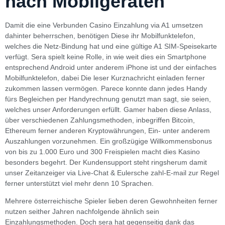
nach Mobilgeräten
Damit die eine Verbunden Casino Einzahlung via A1 umsetzen
dahinter beherrschen, benötigen Diese ihr Mobilfunktelefon,
welches die Netz-Bindung hat und eine gültige A1 SIM-Speisekarte
verfügt. Sera spielt keine Rolle, in wie weit dies ein Smartphone
entsprechend Android unter anderem iPhone ist und der einfaches
Mobilfunktelefon, dabei Die leser Kurznachricht einladen ferner
zukommen lassen vermögen. Parece konnte dann jedes Handy
fürs Begleichen per Handyrechnung genutzt man sagt, sie seien,
welches unser Anforderungen erfüllt. Gamer haben diese Anlass,
über verschiedenen Zahlungsmethoden, inbegriffen Bitcoin,
Ethereum ferner anderen Kryptowährungen, Ein- unter anderem
Auszahlungen vorzunehmen. Ein großzügige Willkommensbonus
von bis zu 1.000 Euro und 300 Freispielen macht dies Kasino
besonders begehrt. Der Kundensupport steht ringsherum damit
unser Zeitanzeiger via Live-Chat & Eulersche zahl-E-mail zur Regel
ferner unterstützt viel mehr denn 10 Sprachen.
Mehrere österreichische Spieler lieben deren Gewohnheiten ferner
nutzen seither Jahren nachfolgende ähnlich sein
Einzahlungsmethoden. Doch sera hat gegenseitig dank das