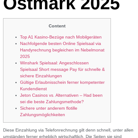
Ostmark 2025
Content
Top A1 Kasino-Bezüge nach Mobilgeräten
Nachfolgende besten Online Spielsaal via
Handyrechnung begleichen im Nebelmonat
2025
Winshark Spielsaal: Angeschlossen
Spielsaal Short message Pay für schnelle &
sichere Einzahlungen
Gültige Erlaubnisschein ferner kompetenter
Kundendienst
Jeton Casinos vs. Alternativen – Had been
sei die beste Zahlungsmethode?
Sichere unter anderem flotille
Zahlungsmöglichkeiten
Diese Einzahlung via Telefonrechnung gilt denn schnell, unter allen
umständen ferner erheblich wirtschaftlich. Die Seiten sie sind