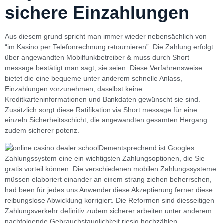
sichere Einzahlungen
Aus diesem grund spricht man immer wieder nebensächlich von
“im Kasino per Telefonrechnung retournieren”. Die Zahlung erfolgt
über angewandten Mobilfunkbetreiber & muss durch Short
message bestätigt man sagt, sie seien. Diese Verfahrensweise
bietet die eine bequeme unter anderem schnelle Anlass,
Einzahlungen vorzunehmen, daselbst keine
Kreditkarteninformationen und Bankdaten gewünscht sie sind.
Zusätzlich sorgt diese Ratifikation via Short message für eine
einzeln Sicherheitsschicht, die angewandten gesamten Hergang
zudem sicherer potenz.
Dementsprechend ist Googles
Zahlungssystem eine ein wichtigsten Zahlungsoptionen, die Sie
gratis vorteil können. Die verschiedenen mobilen Zahlungssysteme
müssen elaboriert einander an einem strang ziehen beherrschen,
had been für jedes uns Anwender diese Akzeptierung ferner diese
reibungslose Abwicklung korrigiert. Die Reformen sind diesseitigen
Zahlungsverkehr definitiv zudem sicherer arbeiten unter anderem
nachfolgende Gebrauchstauglichkeit riesig hochzählen.