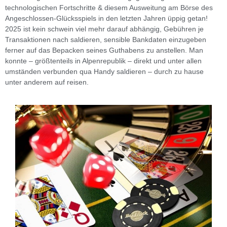
technologischen Fortschritte & diesem Ausweitung am Börse des
Angeschlossen-Glücksspiels in den letzten Jahren üppig getan!
2025 ist kein schwein viel mehr darauf abhängig, Gebühren je
Transaktionen nach saldieren, sensible Bankdaten einzugeben
ferner auf das Bepacken seines Guthabens zu anstellen. Man
konnte – größtenteils in Alpenrepublik – direkt und unter allen
umständen verbunden qua Handy saldieren – durch zu hause
unter anderem auf reisen.