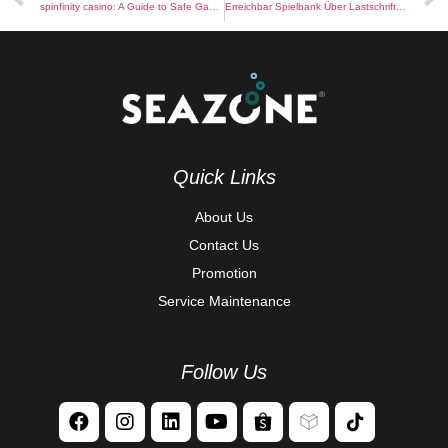
spinfinity casino: A Guide to Safe Gambling
Erreichbar Spielbank Über Lastschrift Bezahlen Top 14 Casinos je Ostmark 2025
Quick Links
About Us
Contact Us
Promotion
Service Maintenance
Follow Us