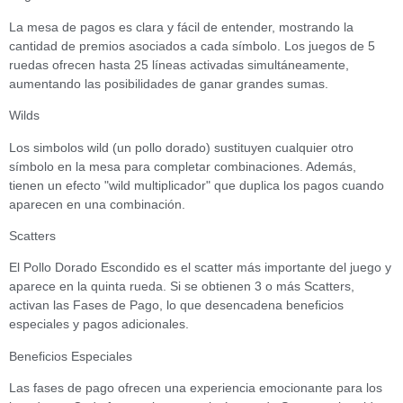
La mesa de pagos es clara y fácil de entender, mostrando la
cantidad de premios asociados a cada símbolo. Los juegos de 5
ruedas ofrecen hasta 25 líneas activadas simultáneamente,
aumentando las posibilidades de ganar grandes sumas.
Wilds
Los simbolos wild (un pollo dorado) sustituyen cualquier otro
símbolo en la mesa para completar combinaciones. Además,
tienen un efecto "wild multiplicador" que duplica los pagos cuando
aparecen en una combinación.
Scatters
El Pollo Dorado Escondido es el scatter más importante del juego y
aparece en la quinta rueda. Si se obtienen 3 o más Scatters,
activan las Fases de Pago, lo que desencadena beneficios
especiales y pagos adicionales.
Beneficios Especiales
Las fases de pago ofrecen una experiencia emocionante para los