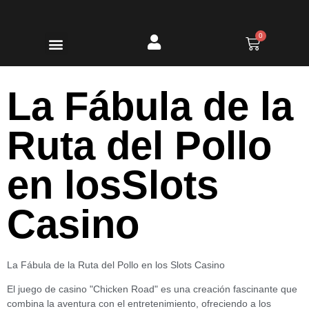
La Fábula de la
Ruta del Pollo
en losSlots
Casino
La Fábula de la Ruta del Pollo en los Slots Casino
El juego de casino "Chicken Road" es una creación fascinante que
combina la aventura con el entretenimiento, ofreciendo a los