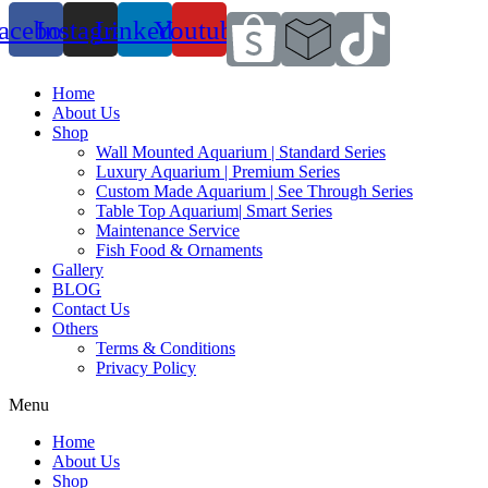
acebook
Instagram
Linkedin
Youtube
Home
About Us
Shop
Wall Mounted Aquarium | Standard Series
Luxury Aquarium | Premium Series
Custom Made Aquarium | See Through Series
Table Top Aquarium| Smart Series
Maintenance Service
Fish Food & Ornaments
Gallery
BLOG
Contact Us
Others
Terms & Conditions
Privacy Policy
Menu
Home
About Us
Shop