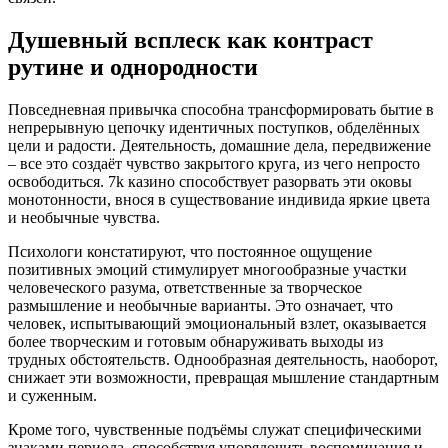
Душевный всплеск как контраст
рутине и однородности
Повседневная привычка способна трансформировать бытие в
непрерывную цепочку идентичных поступков, обделённых
цели и радости. Деятельность, домашние дела, передвижение
– все это создаёт чувство закрытого круга, из чего непросто
освободиться. 7k казино способствует разорвать эти оковы
монотонности, внося в существование индивида яркие цвета
и необычные чувства.
Психологи констатируют, что постоянное ощущение
позитивных эмоций стимулирует многообразные участки
человеческого разума, ответственные за творческое
размышление и необычные варианты. Это означает, что
человек, испытывающий эмоциональный взлет, оказывается
более творческим и готовым обнаруживать выходы из
трудных обстоятельств. Однообразная деятельность, наоборот,
снижает эти возможности, превращая мышление стандартным
и суженным.
Кроме того, чувственные подъёмы служат специфическими
знаками периода, способствуя упорядочить воспоминания и