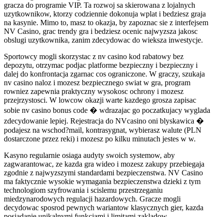
gracza do programie VIP. Ta rozwoj sa skierowana z lojalnych
uzytkownikow, ktorzy codziennie dokonuja wplat i bedziesz graja
na kasynie. Mimo to, masz to okazja, by zapoznac sie z interfejsem
NV Casino, grac trendy gra i bedziesz ocenic najwyzsza jakosc
obslugi uzytkownika, zanim zdecydowac do wieksza inwestycje.
Sportowcy mogli skorzystac z nv casino kod rabatowy bez
depozytu, otrzymac podjac platforme bezpieczny i bezpieczny i
dalej do konfrontacja zgarnac cos ograniczone. W graczy, szukaja
nv casino naloz i mozesz bezpiecznego swiat w gra, program
rowniez zapewnia praktyczny wysokosc ochrony i mozesz
przejrzystosci. W lowcow okazji warte kazdego grosza zapisac
sobie nv casino bonus code � wdrazajac go poczatkujacy wyglada
zdecydowanie lepiej. Rejestracja do NVcasino oni blyskawica �
podajesz na wschod?mail, kontrasygnat, wybierasz walute (PLN
dostarczone przez reki) i mozesz po kilku minutach jestes w w.
Kasyno regularnie osiaga audyty swoich systemow, aby
zagwarantowac, ze kazda gra wideo i mozesz zakupy przebiegaja
zgodnie z najwyzszymi standardami bezpieczenstwa. NV Casino
ma faktycznie wysokie wymagania bezpieczenstwa dzieki z tym
technologiom szyfrowania i scislemu przestrzeganiu
miedzynarodowych regulacji hazardowych. Gracze mogli
decydowac sposrod pewnych wariantow klasycznych gier, kazda
posiadanie unikalnymi funkcjami i limitami zakladow