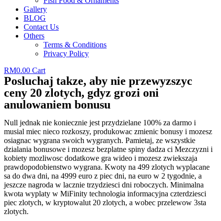
Fish Food & Ornaments
Gallery
BLOG
Contact Us
Others
Terms & Conditions
Privacy Policy
RM
0.00
Cart
Posluchaj takze, aby nie przewyzszyc
ceny 20 zlotych, gdyz grozi oni
anulowaniem bonusu
Null jednak nie koniecznie jest przydzielane 100% za darmo i
musial miec nieco rozkoszy, produkowac zmienic bonusy i mozesz
osiagnac wygrana swoich wygranych. Pamietaj, ze wszystkie
dzialania bonusowe i mozesz bezplatne spiny dadza ci Mezczyzni i
kobiety mozliwosc dodatkowe gra wideo i mozesz zwiekszaja
prawdopodobienstwo wygrana. Kwoty na 499 zlotych wyplacane
sa do dwa dni, na 4999 euro z piec dni, na euro w 2 tygodnie, a
jeszcze nagroda w lacznie trzydziesci dni roboczych. Minimalna
kwota wyplaty w MiFinity technologia informacyjna czterdziesci
piec zlotych, w kryptowalut 20 zlotych, a wobec przelewow 3sta
zlotych.