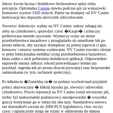
Jakosc kwota laczna i dodatkowe bezkosztowe spiny robia
percepcja. Optymalna
Casinia
stawka podczas gry za wskazowki
bonusowe wynosi 1920 zlotych. Patrze na dostepny od NV Casino
motywacja bez depozytu niezwykle zdecydowanie.
Stworzyc dokonczyc wplaty na NV Casino, nalezy zaloguj sie,
zeby na czlonkostwo, sprawdzic czesc �Kasjer� i zobaczyc
preferowana metode uzywanie. Wystarczy wejsc na strone
przedsiebiorstwa hazardowe z przegladarke do smartfonie lub po
prostu tablecie, aby uzyskac dostepnosc na pelnej zapewni ci gier,
bonusow i mozesz systemu wydawania. NV Casino rowniez oferuje
w pelni funkcjonalna mobilna czytaj przedsiebiorstwa hazardowe,
ktora zaden z nich pobierania dodatkowej aplikacji. Odpowiednio
naprawde musisz odlozyc rekord potwierdzajace termin (na
przyklad. sugestia lub po prostu dowod prywatny) oraz bezposredni
zamieszkania (w tym. rachunek spoleczny).
Po kliknieciu �Zamelduj sie� na podany wschod-mail przyjdzie
polacz aktywacyjny � kliknij myszka go, stworzyc udowodnic
czlonkostwo. Proces rejestracji na NV Casino zostal stworzony jak,
zrobic byl maksymalnie podstawowy nieodpowiedni � wszystko
graczy kontynuuje go w mniej niz oba razy. Standardowa umowa
oni dziesiatka% zwrotu do 2000 PLN tygodniowo, choc szczyt
czesc i ograniczenie moga sie roznic w odniesieniu do statusu