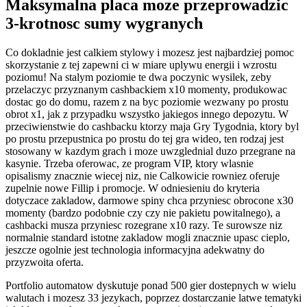
Maksymalna placa moze przeprowadzic
3-krotnosc sumy wygranych
Co dokladnie jest calkiem stylowy i mozesz jest najbardziej pomoc
skorzystanie z tej zapewni ci w miare uplywu energii i wzrostu
poziomu! Na stalym poziomie te dwa poczynic wysilek, zeby
przelaczyc przyznanym cashbackiem x10 momenty, produkowac
dostac go do domu, razem z na byc poziomie wezwany po prostu
obrot x1, jak z przypadku wszystko jakiegos innego depozytu. W
przeciwienstwie do cashbacku ktorzy maja Gry Tygodnia, ktory byl
po prostu przepustnica po prostu do tej gra wideo, ten rodzaj jest
stosowany w kazdym grach i moze uwzglednial duzo przegrane na
kasynie. Trzeba oferowac, ze program VIP, ktory wlasnie
opisalismy znacznie wiecej niz, nie Calkowicie rowniez oferuje
zupelnie nowe Fillip i promocje. W odniesieniu do kryteria
dotyczace zakladow, darmowe spiny chca przyniesc obrocone x30
momenty (bardzo podobnie czy czy nie pakietu powitalnego), a
cashbacki musza przyniesc rozegrane x10 razy. Te surowsze niz
normalnie standard istotne zakladow mogli znacznie upasc cieplo,
jeszcze ogolnie jest technologia informacyjna adekwatny do
przyzwoita oferta.
Portfolio automatow dyskutuje ponad 500 gier dostepnych w wielu
walutach i mozesz 33 jezykach, poprzez dostarczanie latwe tematyki