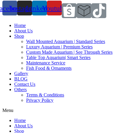
acebook
Instagram
Linkedin
Youtube
Home
About Us
Shop
Wall Mounted Aquarium | Standard Series
Luxury Aquarium | Premium Series
Custom Made Aquarium | See Through Series
Table Top Aquarium| Smart Series
Maintenance Service
Fish Food & Ornaments
Gallery
BLOG
Contact Us
Others
Terms & Conditions
Privacy Policy
Menu
Home
About Us
Shop