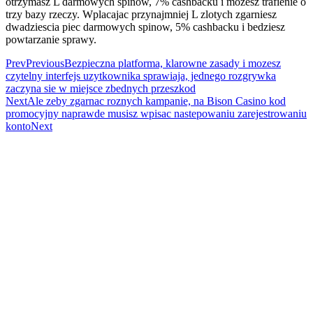
otrzymasz L darmowych spinow, 7% cashbacku i mozesz trafienie o
trzy bazy rzeczy. Wplacajac przynajmniej L zlotych zgarniesz
dwadziescia piec darmowych spinow, 5% cashbacku i bedziesz
powtarzanie sprawy.
Prev
Previous
Bezpieczna platforma, klarowne zasady i mozesz
czytelny interfejs uzytkownika sprawiaja, jednego rozgrywka
zaczyna sie w miejsce zbednych przeszkod
Next
Ale zeby zgarnac roznych kampanie, na Bison Casino kod
promocyjny naprawde musisz wpisac nastepowaniu zarejestrowaniu
konto
Next