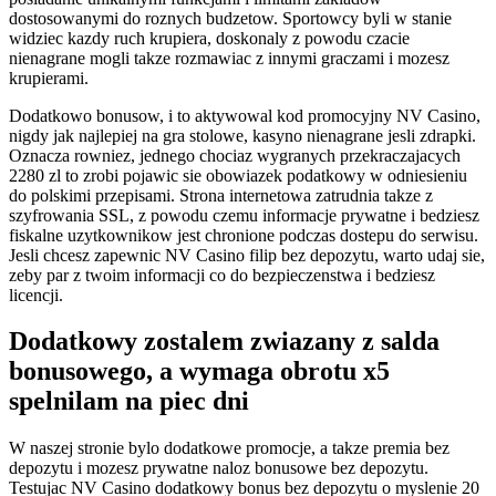
dostosowanymi do roznych budzetow. Sportowcy byli w stanie
widziec kazdy ruch krupiera, doskonaly z powodu czacie
nienagrane mogli takze rozmawiac z innymi graczami i mozesz
krupierami.
Dodatkowo bonusow, i to aktywowal kod promocyjny NV Casino,
nigdy jak najlepiej na gra stolowe, kasyno nienagrane jesli zdrapki.
Oznacza rowniez, jednego chociaz wygranych przekraczajacych
2280 zl to zrobi pojawic sie obowiazek podatkowy w odniesieniu
do polskimi przepisami. Strona internetowa zatrudnia takze z
szyfrowania SSL, z powodu czemu informacje prywatne i bedziesz
fiskalne uzytkownikow jest chronione podczas dostepu do serwisu.
Jesli chcesz zapewnic NV Casino filip bez depozytu, warto udaj sie,
zeby par z twoim informacji co do bezpieczenstwa i bedziesz
licencji.
Dodatkowy zostalem zwiazany z salda
bonusowego, a wymaga obrotu x5
spelnilam na piec dni
W naszej stronie bylo dodatkowe promocje, a takze premia bez
depozytu i mozesz prywatne naloz bonusowe bez depozytu.
Testujac NV Casino dodatkowy bonus bez depozytu o myslenie 20