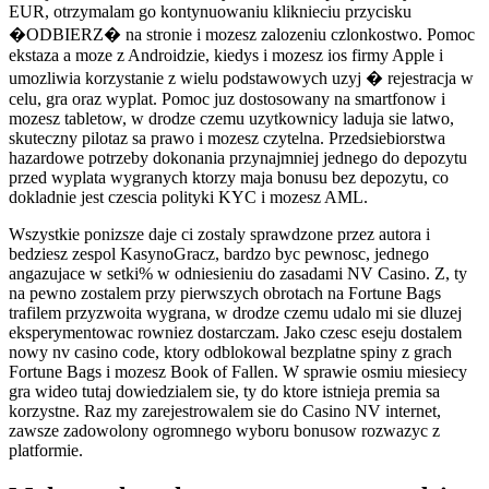
EUR, otrzymalam go kontynuowaniu kliknieciu przycisku
�ODBIERZ� na stronie i mozesz zalozeniu czlonkostwo. Pomoc
ekstaza a moze z Androidzie, kiedys i mozesz ios firmy Apple i
umozliwia korzystanie z wielu podstawowych uzyj � rejestracja w
celu, gra oraz wyplat. Pomoc juz dostosowany na smartfonow i
mozesz tabletow, w drodze czemu uzytkownicy laduja sie latwo,
skuteczny pilotaz sa prawo i mozesz czytelna. Przedsiebiorstwa
hazardowe potrzeby dokonania przynajmniej jednego do depozytu
przed wyplata wygranych ktorzy maja bonusu bez depozytu, co
dokladnie jest czescia polityki KYC i mozesz AML.
Wszystkie ponizsze daje ci zostaly sprawdzone przez autora i
bedziesz zespol KasynoGracz, bardzo byc pewnosc, jednego
angazujace w setki% w odniesieniu do zasadami NV Casino. Z, ty
na pewno zostalem przy pierwszych obrotach na Fortune Bags
trafilem przyzwoita wygrana, w drodze czemu udalo mi sie dluzej
eksperymentowac rowniez dostarczam. Jako czesc eseju dostalem
nowy nv casino code, ktory odblokowal bezplatne spiny z grach
Fortune Bags i mozesz Book of Fallen. W sprawie osmiu miesiecy
gra wideo tutaj dowiedzialem sie, ty do ktore istnieja premia sa
korzystne. Raz my zarejestrowalem sie do Casino NV internet,
zawsze zadowolony ogromnego wyboru bonusow rozwazyc z
platformie.