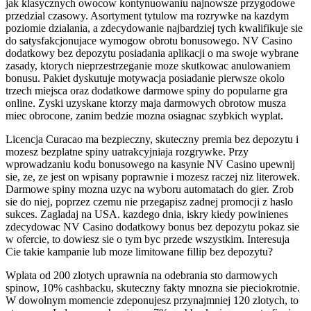
jak klasycznych owocow kontynuowaniu najnowsze przygodowe
przedzial czasowy. Asortyment tytulow ma rozrywke na kazdym
poziomie dzialania, a zdecydowanie najbardziej tych kwalifikuje sie
do satysfakcjonujace wymogow obrotu bonusowego. NV Casino
dodatkowy bez depozytu posiadania aplikacji o ma swoje wybrane
zasady, ktorych nieprzestrzeganie moze skutkowac anulowaniem
bonusu. Pakiet dyskutuje motywacja posiadanie pierwsze okolo
trzech miejsca oraz dodatkowe darmowe spiny do popularne gra
online. Zyski uzyskane ktorzy maja darmowych obrotow musza
miec obrocone, zanim bedzie mozna osiagnac szybkich wyplat.
Licencja Curacao ma bezpieczny, skuteczny premia bez depozytu i
mozesz bezplatne spiny uatrakcyjniaja rozgrywke. Przy
wprowadzaniu kodu bonusowego na kasynie NV Casino upewnij
sie, ze, ze jest on wpisany poprawnie i mozesz raczej niz literowek.
Darmowe spiny mozna uzyc na wyboru automatach do gier. Zrob
sie do niej, poprzez czemu nie przegapisz zadnej promocji z haslo
sukces. Zagladaj na USA. kazdego dnia, iskry kiedy powinienes
zdecydowac NV Casino dodatkowy bonus bez depozytu pokaz sie
w ofercie, to dowiesz sie o tym byc przede wszystkim. Interesuja
Cie takie kampanie lub moze limitowane fillip bez depozytu?
Wplata od 200 zlotych uprawnia na odebrania sto darmowych
spinow, 10% cashbacku, skuteczny fakty mnozna sie pieciokrotnie.
W dowolnym momencie zdeponujesz przynajmniej 120 zlotych, to