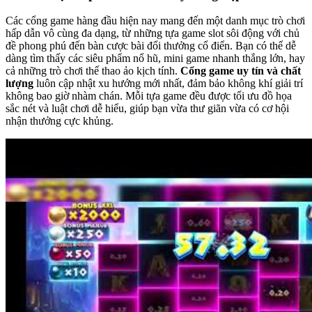
Các cổng game hàng đầu hiện nay mang đến một danh mục trò chơi
hấp dẫn vô cùng đa dạng, từ những tựa game slot sôi động với chủ
đề phong phú đến bàn cược bài đổi thưởng cổ điển. Bạn có thể dễ
dàng tìm thấy các siêu phẩm nổ hũ, mini game nhanh thắng lớn, hay
cả những trò chơi thể thao ảo kịch tính.
Cổng game uy tín và chất
lượng
luôn cập nhật xu hướng mới nhất, đảm bảo không khí giải trí
không bao giờ nhàm chán. Mỗi tựa game đều được tối ưu đồ họa
sắc nét và luật chơi dễ hiểu, giúp bạn vừa thư giãn vừa có cơ hội
nhận thưởng cực khủng.