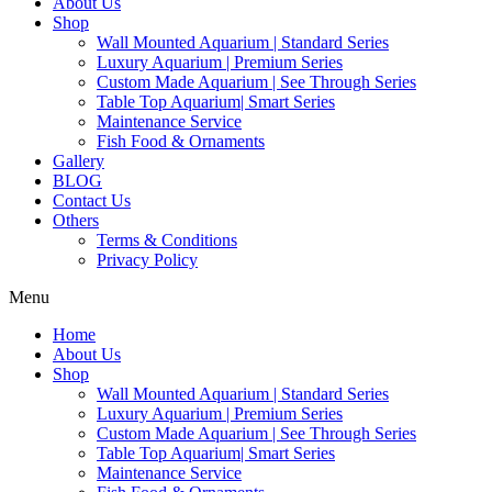
About Us
Shop
Wall Mounted Aquarium | Standard Series
Luxury Aquarium | Premium Series
Custom Made Aquarium | See Through Series
Table Top Aquarium| Smart Series
Maintenance Service
Fish Food & Ornaments
Gallery
BLOG
Contact Us
Others
Terms & Conditions
Privacy Policy
Menu
Home
About Us
Shop
Wall Mounted Aquarium | Standard Series
Luxury Aquarium | Premium Series
Custom Made Aquarium | See Through Series
Table Top Aquarium| Smart Series
Maintenance Service