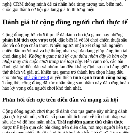
nghệ CRM thông minh để cá nhân hóa từng tương tác, biến mỗi
cuộc gọi thành cơ hội gia tăng giá trị thương hiệu.
Đánh giá từ cộng đồng người chơi thực tế
Cộng đồng người chơi thực tế đã dành cho tựa game này những
phản hồi tích cực vượt trội
, đặc biệt là về lối chơi chiến thuật sâu
sắc và đồ họa chân thực. Nhiều người nhận xét rằng trải nghiệm
chiến đấu mượt mà và hệ thống nhân vật đa dạng giúp tăng tính tái
chơi đáng kể.
Không ít game thủ kỳ cựu thừa nhận đây là bản cập
nhập thay đổi cuộc chơi trong thể loại này.
Bên cạnh đó, các bài
đánh giá từ diễn đàn và nhóm fan đều khẳng định sự cân bằng giữa
thử thách và giải trí, khiến tựa game trở thành lựa chọn hàng đầu
cho những
nhà cái mv88
ai yêu thích
tính cạnh tranh công bằng
.
Tổng thể, cộng đồng đã xác nhận rằng sản phẩm này đáp ứng hoàn
hảo kỳ vọng của người chơi khó tính nhất.
Phản hồi tích cực trên diễn đàn và mạng xã hội
Cộng đồng người chơi thực tế dành cho tựa game này những đánh
giá cực kỳ sôi nổi, với đa số phản hồi tích cực về lối chơi nhập vai
sâu sắc và đồ họa mãn nhãn.
Trải nghiệm game thủ chân thực
được thể hiện qua các bài đăng trên diễn đàn, nơi mọi người liên tục
chia sẻ mẹo chiến thuật và những khoảnh khắc “bá đạo”. Tuy nhiên,