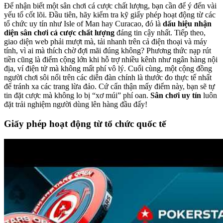
Để nhận biết một sân chơi cá cược chất lượng, bạn cần để ý đến vài
yếu tố cốt lõi. Đầu tiên, hãy kiểm tra kỹ giấy phép hoạt động từ các
tổ chức uy tín như Isle of Man hay Curacao, đó là
dấu hiệu nhận
diện sân chơi cá cược chất lượng
đáng tin cậy nhất. Tiếp theo,
giao diện web phải mượt mà, tải nhanh trên cả điện thoại và máy
tính, vì ai mà thích chờ đợi mãi đúng không? Phương thức nạp rút
tiền cũng là điểm cộng lớn khi hỗ trợ nhiều kênh như ngân hàng nội
địa, ví điện tử mà không mất phí vô lý. Cuối cùng, một cộng đồng
người chơi sôi nổi trên các diễn đàn chính là thước đo thực tế nhất
để tránh xa các trang lừa đảo. Cứ cẩn thận mấy điểm này, bạn sẽ tự
tin đặt cược mà không lo bị “xơ múi” phí oan.
Sân chơi uy tín
luôn
đặt trải nghiệm người dùng lên hàng đầu đấy!
Giấy phép hoạt động từ tổ chức quốc tế