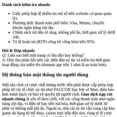
Danh sách kiểm tra nhanh:
Giấy phép hợp lệ (kiểm tra mã số trên website cơ quan quản
lý).
Phương thức thanh toán phổ biến: Visa, Momo, chuyển
khoản ngân hàng nội địa.
Chính sách rút tiền rõ ràng, không phí ẩn, thời gian xử lý dưới
24h.
Tỷ lệ hoàn trả (RTP) công bố công khai trên 95%.
Hỏi & Đáp nhanh:
Q:
Làm sao biết một trang có lừa đảo hay không?
A:
Hãy tìm phản hồi trên các diễn đàn uy tín và kiểm tra thời gian
hoạt động của miền tên (domain age trên 1 năm là an toàn hơn).
Hệ thống bảo mật thông tin người dùng
Một sân chơi cá cược chất lượng trước tiên phải được cấp phép hợp
pháp từ các tổ chức uy tín như PAGCOR hay Isle of Man, đảm bảo
tính minh bạch và bảo vệ quyền lợi người chơi.
Giao dịch nạp rút
nhanh chóng
là yếu tố then chốt, với các cổng thanh toán như ngân
hàng nội địa, ví điện tử hay tiền mã hóa, thời gian xử lý dưới 30
phút và không mất phí ẩn. Ngoài ra, nhà cái uy tín cần cung cấp kho
game đa dạng từ thể thao, casino trực tiếp đến slot, cùng tỷ lệ cược