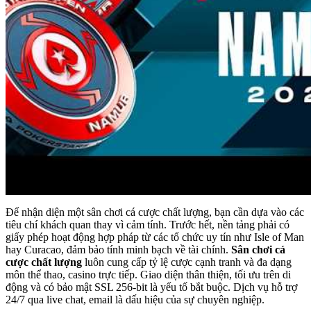
Để nhận diện một sân chơi cá cược chất lượng, bạn cần dựa vào các
tiêu chí khách quan thay vì cảm tính. Trước hết, nền tảng phải có
giấy phép hoạt động hợp pháp từ các tổ chức uy tín như Isle of Man
hay Curacao, đảm bảo tính minh bạch về tài chính.
Sân chơi cá
cược chất lượng
luôn cung cấp tỷ lệ cược cạnh tranh và đa dạng
môn thể thao, casino trực tiếp. Giao diện thân thiện, tối ưu trên di
động và có bảo mật SSL 256-bit là yếu tố bắt buộc. Dịch vụ hỗ trợ
24/7 qua live chat, email là dấu hiệu của sự chuyên nghiệp.