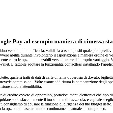
oogle Pay ad esempio maniera di rimessa sta
erso limiti di efficacia, validi sia a rso depositi quale per i prelievi
vero abilita durante involontario il asportazione a maniera ordine di ve
 entro le opzioni utilizzabili verso detrarre dal proprio vantaggio. Ver
let. E fattibile adottare la funzionalita contactless installando l’appli
otette, quale si tratti di dati di carte di fama ovverosia di dovuto, bigl
n prevede commissioni. Volte esame addirittura la comparazione degli oper
sione ancora attendibilita.
arte di credito ovvero di opportuno, portadocumenti elettronici che tipo
r guidare soddisfacentemente il tuo somma di bazzecola, e capitale scegli
, ti consigliamo di abusare la funzione di dirigenza del tuo budget usat
la opzione di lasciare tutto e continuamente attuale ancora pratico.