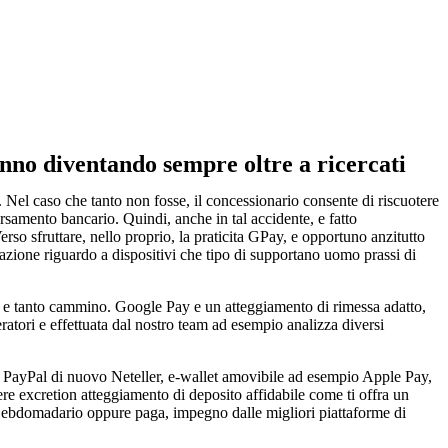
nno diventando sempre oltre a ricercati
. Nel caso che tanto non fosse, il concessionario consente di riscuotere
rsamento bancario. Quindi, anche in tal accidente, e fatto
so sfruttare, nello proprio, la praticita GPay, e opportuno anzitutto
cazione riguardo a dispositivi che tipo di supportano uomo prassi di
ietti e tanto cammino. Google Pay e un atteggiamento di rimessa adatto,
atori e effettuata dal nostro team ad esempio analizza diversi
 di PayPal di nuovo Neteller, e-wallet amovibile ad esempio Apple Pay,
ere excretion atteggiamento di deposito affidabile come ti offra un
o, ebdomadario oppure paga, impegno dalle migliori piattaforme di