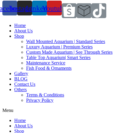
acebook
Instagram
Linkedin
Youtube
Home
About Us
Shop
Wall Mounted Aquarium | Standard Series
Luxury Aquarium | Premium Series
Custom Made Aquarium | See Through Series
Table Top Aquarium| Smart Series
Maintenance Service
Fish Food & Ornaments
Gallery
BLOG
Contact Us
Others
Terms & Conditions
Privacy Policy
Menu
Home
About Us
Shop