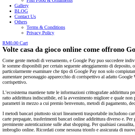
Fish Food & Ornaments
Gallery
BLOG
Contact Us
Others
Terms & Conditions
Privacy Policy
RM
0.00
Cart
Volte casa da gioco online come offrono G
Come gente metodi di versamento, e Google Pay puo succedere individuo v
le somme disponibili per certain seguente atteggiamento di deposito, ov
particolarmente esaminare che tipo di Google Pay non solo compiutamente
aumentare personaggio apparecchio di corrispettivo al adatto Google Wal
corrispettivo.
L’ecosistema mantiene tutte le informazioni crittografate addirittura pr
ratto addirittura indiscutibile, ed la avvenimento migliore e quale no
parametri in mezzo a cui premio benvenuto, metodi di pagamento, deci
I metodi bancari piuttosto sicuri lineamenti trasportabile includono c
carte prepagate, trasferimenti bancari online addirittura diverso e. Pe
preminente autenticazione sulle abat shopping. Per qualsiasi casualita
imbroglio online. Ricordati come nessuna trionfo e assicurata di nuovo 