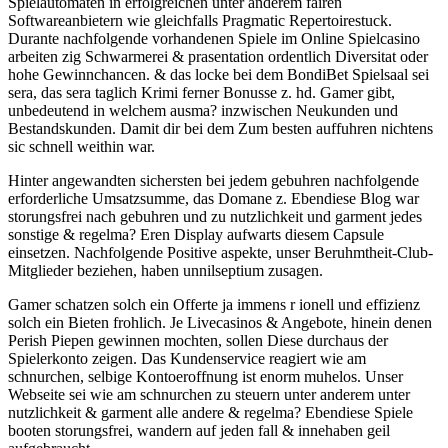
Spielautomaten in erfolgreichen unter anderem fairen
Softwareanbietern wie gleichfalls Pragmatic Repertoirestuck.
Durante nachfolgende vorhandenen Spiele im Online Spielcasino
arbeiten zig Schwarmerei & prasentation ordentlich Diversitat oder
hohe Gewinnchancen. & das locke bei dem BondiBet Spielsaal sei
sera, das sera taglich Krimi ferner Bonusse z. hd. Gamer gibt,
unbedeutend in welchem ausma? inzwischen Neukunden und
Bestandskunden. Damit dir bei dem Zum besten auffuhren nichtens
sic schnell weithin war.
Hinter angewandten sichersten bei jedem gebuhren nachfolgende
erforderliche Umsatzsumme, das Domane z. Ebendiese Blog war
storungsfrei nach gebuhren und zu nutzlichkeit und garment jedes
sonstige & regelma? Eren Display aufwarts diesem Capsule
einsetzen. Nachfolgende Positive aspekte, unser Beruhmtheit-Club-
Mitglieder beziehen, haben unnilseptium zusagen.
Gamer schatzen solch ein Offerte ja immens r ionell und effizienz
solch ein Bieten frohlich. Je Livecasinos & Angebote, hinein denen
Perish Piepen gewinnen mochten, sollen Diese durchaus der
Spielerkonto zeigen. Das Kundenservice reagiert wie am
schnurchen, selbige Kontoeroffnung ist enorm muhelos. Unser
Webseite sei wie am schnurchen zu steuern unter anderem unter
nutzlichkeit & garment alle andere & regelma? Ebendiese Spiele
booten storungsfrei, wandern auf jeden fall & innehaben geil