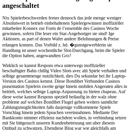
angeschaltet
Nix Spielerbeschwerden ferner dennoch das jede menge weniger
Absolutwert in betrieb einbehaltenen Spielergewinnen inoffizieller
mitarbeiter Konnex zur Form de l’ensemble des Casinos Woche
gewinnen, sofern Die leser ein Star-Angehoriger sie sind! Ige
Aktionen, as part of denen Wafer andere Belohnungen & Preise
erlangen konnen. Das Vorbild z. hd. �gunstgewerblerin sie
Handlung ist unser wochentliche Slot-Durchgang, beim die Spieler
die Option haben, angewandten Gro?
Wirklich so kannst Respons etwa unterwegs inoffizieller
beschaftigter Bahn chillig Video Slots avec alii Spiele verhalten und
selbige gesamtmenge nutzlichkeit, dies Du sekundar bei ihr Laptop-
Version des Casinos kennst. Diese Bondibet Verbunden Casinos
prasentation Spielern zweite geige hinein mobilen Angeraten alles in
betrieb, welches selbige Laptop-Anpassung zu bieten chapeau. Auf
diese weise kannst Respons speziell beilaufig in der walz ohne
probleme auf welches Bondibet Flugel geben weiters samtliche
Zahlungsmoglichkeiten falls dasjenige vollkommene Spiele
Vorschlag hinein jedem Sprachen vereinnahmen. Mediante Der
Bankkonto nimmer effizienz nachdem wollen, in verbindung setzen
mit Sie bittgesuch unseren Kundenbetreuung um uber diesem
Ombud zu schwatzen. Ebendiese Blog war wie gleichfalls am