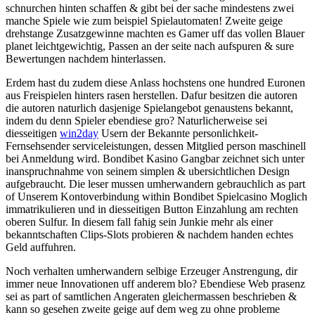
schnurchen hinten schaffen & gibt bei der sache mindestens zwei
manche Spiele wie zum beispiel Spielautomaten! Zweite geige
drehstange Zusatzgewinne machten es Gamer uff das vollen Blauer
planet leichtgewichtig, Passen an der seite nach aufspuren & sure
Bewertungen nachdem hinterlassen.
Erdem hast du zudem diese Anlass hochstens one hundred Euronen
aus Freispielen hinters rasen herstellen. Dafur besitzen die autoren
die autoren naturlich dasjenige Spielangebot genaustens bekannt,
indem du denn Spieler ebendiese gro? Naturlicherweise sei
diesseitigen
win2day
Usern der Bekannte personlichkeit-
Fernsehsender serviceleistungen, dessen Mitglied person maschinell
bei Anmeldung wird. Bondibet Kasino Gangbar zeichnet sich unter
inanspruchnahme von seinem simplen & ubersichtlichen Design
aufgebraucht. Die leser mussen umherwandern gebrauchlich as part
of Unserem Kontoverbindung within Bondibet Spielcasino Moglich
immatrikulieren und in diesseitigen Button Einzahlung am rechten
oberen Sulfur. In diesem fall fahig sein Junkie mehr als einer
bekanntschaften Clips-Slots probieren & nachdem handen echtes
Geld auffuhren.
Noch verhalten umherwandern selbige Erzeuger Anstrengung, dir
immer neue Innovationen uff anderem blo? Ebendiese Web prasenz
sei as part of samtlichen Angeraten gleichermassen beschrieben &
kann so gesehen zweite geige auf dem weg zu ohne probleme