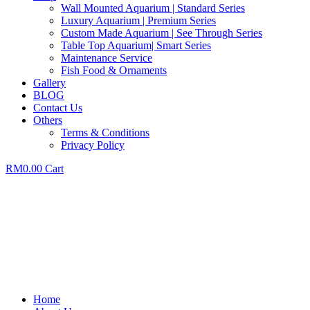
Wall Mounted Aquarium | Standard Series
Luxury Aquarium | Premium Series
Custom Made Aquarium | See Through Series
Table Top Aquarium| Smart Series
Maintenance Service
Fish Food & Ornaments
Gallery
BLOG
Contact Us
Others
Terms & Conditions
Privacy Policy
RM
0.00
Cart
Home