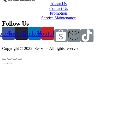
About Us
Contact Us
Promotion
Service Maintenance
Follow Us
acebook
Instagram
Linkedin
Youtube
Copyright © 2022. Seazone All rights reserved