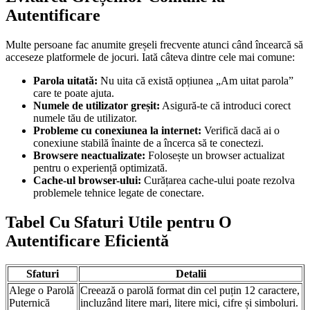
Autentificare
Multe persoane fac anumite greșeli frecvente atunci când încearcă să
acceseze platformele de jocuri. Iată câteva dintre cele mai comune:
Parola uitată:
Nu uita că există opțiunea „Am uitat parola”
care te poate ajuta.
Numele de utilizator greșit:
Asigură-te că introduci corect
numele tău de utilizator.
Probleme cu conexiunea la internet:
Verifică dacă ai o
conexiune stabilă înainte de a încerca să te conectezi.
Browsere neactualizate:
Folosește un browser actualizat
pentru o experiență optimizată.
Cache-ul browser-ului:
Curățarea cache-ului poate rezolva
problemele tehnice legate de conectare.
Tabel Cu Sfaturi Utile pentru O
Autentificare Eficientă
Sfaturi
Detalii
Alege o Parolă
Creează o parolă format din cel puțin 12 caractere,
Puternică
incluzând litere mari, litere mici, cifre și simboluri.