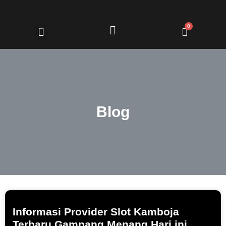
Blog
Informasi Provider Slot Kamboja
Terbaru Gampang Menang Hari ini