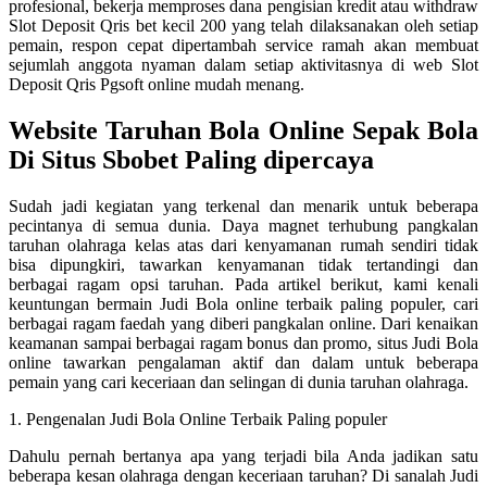
profesional, bekerja memproses dana pengisian kredit atau withdraw
Slot Deposit Qris bet kecil 200 yang telah dilaksanakan oleh setiap
pemain, respon cepat dipertambah service ramah akan membuat
sejumlah anggota nyaman dalam setiap aktivitasnya di web Slot
Deposit Qris Pgsoft online mudah menang.
Website Taruhan Bola Online Sepak Bola
Di Situs Sbobet Paling dipercaya
Sudah jadi kegiatan yang terkenal dan menarik untuk beberapa
pecintanya di semua dunia. Daya magnet terhubung pangkalan
taruhan olahraga kelas atas dari kenyamanan rumah sendiri tidak
bisa dipungkiri, tawarkan kenyamanan tidak tertandingi dan
berbagai ragam opsi taruhan. Pada artikel berikut, kami kenali
keuntungan bermain Judi Bola online terbaik paling populer, cari
berbagai ragam faedah yang diberi pangkalan online. Dari kenaikan
keamanan sampai berbagai ragam bonus dan promo, situs Judi Bola
online tawarkan pengalaman aktif dan dalam untuk beberapa
pemain yang cari keceriaan dan selingan di dunia taruhan olahraga.
1. Pengenalan Judi Bola Online Terbaik Paling populer
Dahulu pernah bertanya apa yang terjadi bila Anda jadikan satu
beberapa kesan olahraga dengan keceriaan taruhan? Di sanalah Judi