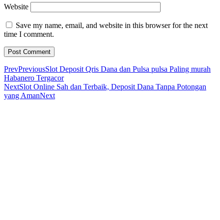
Website
Save my name, email, and website in this browser for the next
time I comment.
Prev
Previous
Slot Deposit Qris Dana dan Pulsa pulsa Paling murah
Habanero Tergacor
Next
Slot Online Sah dan Terbaik, Deposit Dana Tanpa Potongan
yang Aman
Next