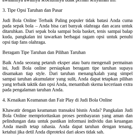
3. Tipe Opsi Taruhan dan Pasar
Judi Bola Online Terbaik Paling populer tidak batasi Anda cuma
pada sepak bola – Anda bisa cari banyak olahraga dan acara untuk
ditaruhkan. Dari sepak bola sampai bola basket, tenis sampai balap
kuda, pangkalan ini tawarkan berbagai ragam opsi untuk penuhi
opsi tiap fans olahraga.
Beragam Tipe Taruhan dan Pilihan Taruhan
Baik Anda seorang petaruh eksper atau baru mengenali permainan
ini, Judi Bola online persiapkan beragam tipe taruhan supaya
disamakan tiap style. Dari taruhan menang/kalah yang simpel
sampai taruhan akumulator yang sulit, Anda dapat tetapkan pilihan
yang terbaik taktik dan opsi Anda, menambah skema keceriaan extra
pada pengalaman taruhan Anda.
4. Kenaikan Keamanan dan Fair Play di Judi Bola Online
Khawatir dengan keamanan transaksi bisnis Anda? Pangkalan Judi
Bola Online memprioritaskan proses pembayaran yang aman dan
pelindungan data untuk pastikan informasi individu dan keuangan
Anda masih tetap rahasia. Anda dapat taruhan dengan tenang,
ketahui jika detil Anda diproteksi dari akses tidak sah.