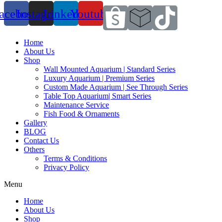
acebook
Instagram
Linkedin
Youtube
Home
About Us
Shop
Wall Mounted Aquarium | Standard Series
Luxury Aquarium | Premium Series
Custom Made Aquarium | See Through Series
Table Top Aquarium| Smart Series
Maintenance Service
Fish Food & Ornaments
Gallery
BLOG
Contact Us
Others
Terms & Conditions
Privacy Policy
Menu
Home
About Us
Shop