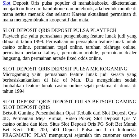
Slot
Deposit Qris pulsa populer di manabisabosku diketemukan
menjadi on line dari handphone dan notebook, ada bentuk mobile di
mana serius menarik dan selamat Karena aktualisasi permainan di
mana menggembirakan kooperatif dan mata.
SLOT DEPOSIT QRIS DEPOSIT PULSA PLAYTECH
Playtech plc yaitu perusahaan pengembang feature lunak judi yang
dibuat di tahun 1999. Perusahaan ini persiapkan feature lunak untuk
casino online, permainan togel online, taruhan olahraga online,
permainan pertama kalinya, permainan mobile, permainan dealer
langsung, dan permainan arcade fixed-odds online.
SLOT DEPOSIT QRIS DEPOSIT PULSA MICROGAMING
Microgaming yaitu perusahaan feature lunak judi swasta yang
berbasiskankankan di Isle of Man. Dia mengeklaim sudah
tambahkan feature lunak casino online sejati pertama di dunia di
tahun 1994
SLOT DEPOSIT QRIS DEPOSIT PULSA BETSOFT GAMING
SLOT DEPOSIT QRIS
Betsoft Gaming Persembahkan Opsi Terbaik dari Slot Deposit Qris
4D, Permainan Meja Virtual, Video Poker, Slot Deposit Qris V
casino online dan ideo. Situs Slot Deposit Qris PG Soft Bet Murah
Bet Kecil 100, 200, 500 Deposit Pulsa no 1 di Indonesia
PRAGMATIC PLAY mempunyai sejumlah tim customer service