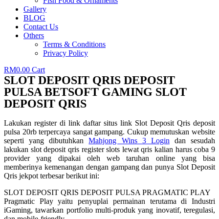
Fish Food & Ornaments
Gallery
BLOG
Contact Us
Others
Terms & Conditions
Privacy Policy
RM
0.00
Cart
SLOT DEPOSIT QRIS DEPOSIT
PULSA BETSOFT GAMING SLOT
DEPOSIT QRIS
Lakukan register di link daftar situs link Slot Deposit Qris deposit
pulsa 20rb terpercaya sangat gampang. Cukup memutuskan website
seperti yang dibutuhkan
Mahjong Wins 3 Login
dan sesudah
lakukan slot deposit qris register slots lewat qris kalian harus coba 9
provider yang dipakai oleh web taruhan online yang bisa
memberinya kemenangan dengan gampang dan punya Slot Deposit
Qris jekpot terbesar berikut ini:
SLOT DEPOSIT QRIS DEPOSIT PULSA PRAGMATIC PLAY
Pragmatic Play yaitu penyuplai permainan terutama di Industri
iGaming, tawarkan portfolio multi-produk yang inovatif, teregulasi,
dan mobile-friendly.