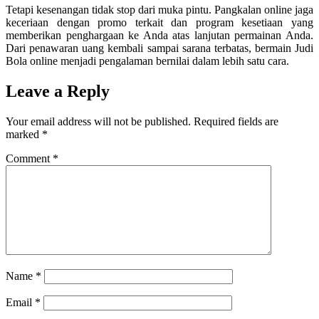
Tetapi kesenangan tidak stop dari muka pintu. Pangkalan online jaga
keceriaan dengan promo terkait dan program kesetiaan yang
memberikan penghargaan ke Anda atas lanjutan permainan Anda.
Dari penawaran uang kembali sampai sarana terbatas, bermain Judi
Bola online menjadi pengalaman bernilai dalam lebih satu cara.
Leave a Reply
Your email address will not be published.
Required fields are
marked
*
Comment
*
Name
*
Email
*