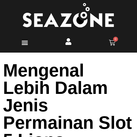
Mengenal
Lebih Dalam
Jenis
Permainan Slot