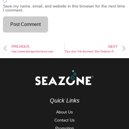
Save my name, email, and website in this browser for the next time
I comment.
PREVIOUS
NEXT
http://www.flaniganfurniture.top/
Tips dan Trik Bermain Slot Dolphin Reef dengan Baik dan Benar
Quick Links
About Us
Contact Us
Promotion