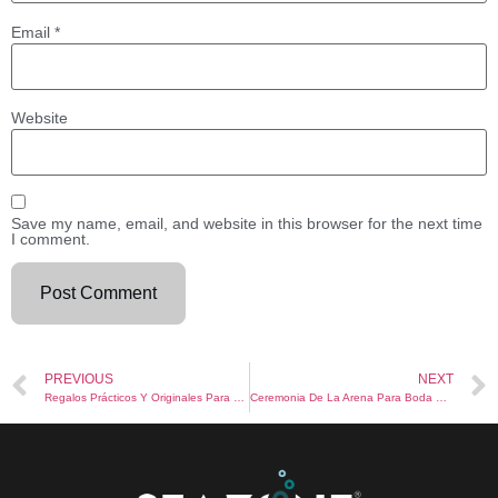
Email
*
Website
Save my name, email, and website in this browser for the next time
I comment.
PREVIOUS
NEXT
Regalos Prácticos Y Originales Para El Día Del Padre Con Los Que Sacar Una Sonrisa
Ceremonia De La Arena Para Boda Civil: Cómo Se Celebra Y Texto – Tendenzias.com