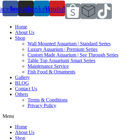
acebook
Instagram
Linkedin
Youtube
Home
About Us
Shop
Wall Mounted Aquarium | Standard Series
Luxury Aquarium | Premium Series
Custom Made Aquarium | See Through Series
Table Top Aquarium| Smart Series
Maintenance Service
Fish Food & Ornaments
Gallery
BLOG
Contact Us
Others
Terms & Conditions
Privacy Policy
Menu
Home
About Us
Shop