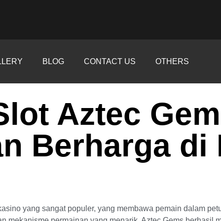
LLERY
BLOG
CONTACT US
OTHERS
lot Aztec Gem
n Berharga di
n kasino yang sangat populer, yang membawa pemain dalam pe
an mekanisme permainan yang menarik, Aztec Gems berhasil m