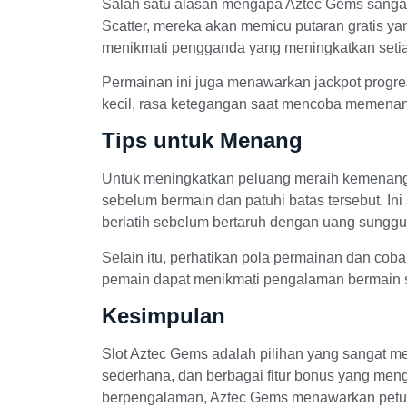
Salah satu alasan mengapa Aztec Gems sangat 
Scatter, mereka akan memicu putaran gratis y
menikmati pengganda yang meningkatkan set
Permainan ini juga menawarkan jackpot progre
kecil, rasa ketegangan saat mencoba memena
Tips untuk Menang
Untuk meningkatkan peluang meraih kemenangan
sebelum bermain dan patuhi batas tersebut. In
berlatih sebelum bertaruh dengan uang sungg
Selain itu, perhatikan pola permainan dan cob
pemain dapat menikmati pengalaman bermain 
Kesimpulan
Slot Aztec Gems adalah pilihan yang sangat 
sederhana, dan berbagai fitur bonus yang meng
berpengalaman, Aztec Gems menawarkan petual