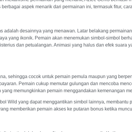
as berbagai aspek menarik dari permainan ini, termasuk fitur, c
Gems adalah desainnya yang menawan. Latar belakang permaina
aya yang ikonik. Pemain akan menemukan simbol-simbol berharg
isterius dan petualangan. Animasi yang halus dan efek sua
hana, sehingga cocok untuk pemain pemula maupun yang berpeng
pembayaran. Pemain cukup memutar gulungan dan mencoba menc
uhan yang memungkinkan pemain menggandakan kemenangan mer
simbol Wild yang dapat menggantikan simbol lainnya, membantu
 yang memberikan pemain akses ke putaran bonus ketika muncul 