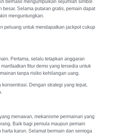
ain berhasil mengumpulkan sejumlah simbol
besar. Selama putaran gratis, pemain dapat
akin menguntungkan.
un peluang untuk mendapatkan jackpot cukup
ain. Pertama, selalu tetapkan anggaran
 manfaatkan fitur demo yang tersedia untuk
ainan tanpa risiko kehilangan uang.
konsentrasi. Dengan strategi yang tepat,
.
in yang menawan, mekanisme permainan yang
k orang. Baik bagi pemula maupun pemain
 harta karun. Selamat bermain dan semoga