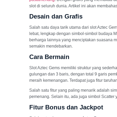
slot di seluruh dunia. Artikel ini akan membah
Desain dan Grafis
Salah satu daya tarik utama dari slot Aztec 
lebat, lengkap dengan simbol-simbol budaya M
berharga lainnya yang menciptakan suasana m
semakin mendebarkan.
Cara Bermain
Slot Aztec Gems memiliki struktur yang seder
gulungan dan 3 baris, dengan total 9 garis 
meraih kemenangan. Terdapat juga fitur tar
Salah satu fitur yang paling menarik adalah 
pemenang. Selain itu, ada juga simbol Scatter
Fitur Bonus dan Jackpot