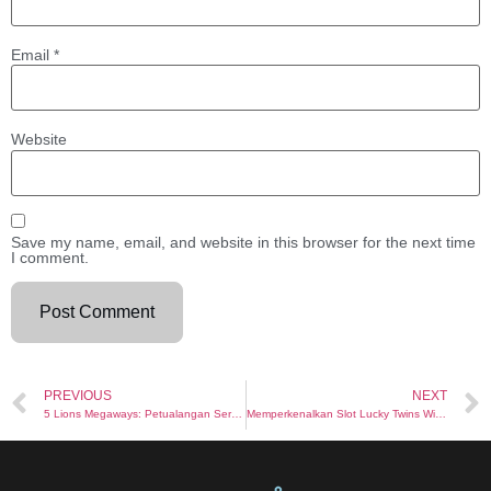
Email
*
Website
Save my name, email, and website in this browser for the next time
I comment.
PREVIOUS
NEXT
5 Lions Megaways: Petualangan Seru dalam Dunia Slot
Memperkenalkan Slot Lucky Twins Wilds