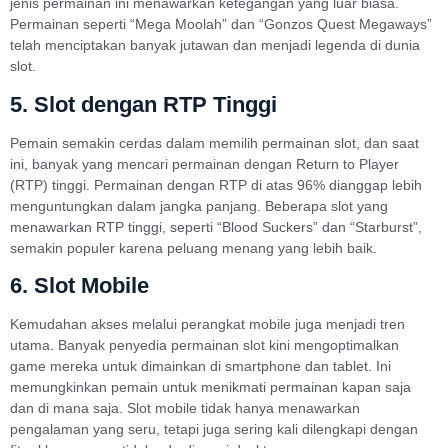
jenis permainan ini menawarkan ketegangan yang luar biasa.
Permainan seperti “Mega Moolah” dan “Gonzos Quest Megaways”
telah menciptakan banyak jutawan dan menjadi legenda di dunia
slot.
5.
Slot dengan RTP Tinggi
Pemain semakin cerdas dalam memilih permainan slot, dan saat
ini, banyak yang mencari permainan dengan Return to Player
(RTP) tinggi. Permainan dengan RTP di atas 96% dianggap lebih
menguntungkan dalam jangka panjang. Beberapa slot yang
menawarkan RTP tinggi, seperti “Blood Suckers” dan “Starburst”,
semakin populer karena peluang menang yang lebih baik.
6.
Slot Mobile
Kemudahan akses melalui perangkat mobile juga menjadi tren
utama. Banyak penyedia permainan slot kini mengoptimalkan
game mereka untuk dimainkan di smartphone dan tablet. Ini
memungkinkan pemain untuk menikmati permainan kapan saja
dan di mana saja. Slot mobile tidak hanya menawarkan
pengalaman yang seru, tetapi juga sering kali dilengkapi dengan