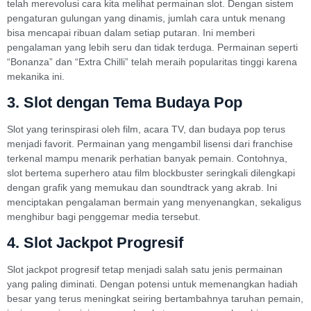
telah merevolusi cara kita melihat permainan slot. Dengan sistem
pengaturan gulungan yang dinamis, jumlah cara untuk menang
bisa mencapai ribuan dalam setiap putaran. Ini memberi
pengalaman yang lebih seru dan tidak terduga. Permainan seperti
“Bonanza” dan “Extra Chilli” telah meraih popularitas tinggi karena
mekanika ini.
3.
Slot dengan Tema Budaya Pop
Slot yang terinspirasi oleh film, acara TV, dan budaya pop terus
menjadi favorit. Permainan yang mengambil lisensi dari franchise
terkenal mampu menarik perhatian banyak pemain. Contohnya,
slot bertema superhero atau film blockbuster seringkali dilengkapi
dengan grafik yang memukau dan soundtrack yang akrab. Ini
menciptakan pengalaman bermain yang menyenangkan, sekaligus
menghibur bagi penggemar media tersebut.
4.
Slot Jackpot Progresif
Slot jackpot progresif tetap menjadi salah satu jenis permainan
yang paling diminati. Dengan potensi untuk memenangkan hadiah
besar yang terus meningkat seiring bertambahnya taruhan pemain,