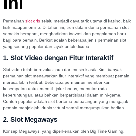
Ini
Permainan
slot qris
selalu menjadi daya tarik utama di kasino, baik
fisik maupun online. Di tahun ini, tren dalam dunia permainan slot
semakin beragam, menghadirkan inovasi dan pengalaman baru
bagi para pemain. Berikut adalah beberapa jenis permainan slot
yang sedang populer dan layak untuk dicoba.
1.
Slot Video dengan Fitur Interaktif
Slot video telah berevolusi jauh dari mesin klasik. Kini, banyak
permainan slot menawarkan fitur interaktif yang membuat pemain
merasa lebih terlibat. Beberapa permainan memberikan
kesempatan untuk memilih jalur bonus, memutar roda
keberuntungan, atau bahkan berpartisipasi dalam mini-game.
Contoh populer adalah slot bertema petualangan yang mengajak
pemain menjelajahi dunia virtual sambil mengumpulkan hadiah.
2.
Slot Megaways
Konsep Megaways, yang diperkenalkan oleh Big Time Gaming,