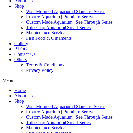
About Us
Shop
Wall Mounted Aquarium | Standard Series
Luxury Aquarium | Premium Series
Custom Made Aquarium | See Through Series
Table Top Aquarium| Smart Series
Maintenance Service
Fish Food & Ornaments
Gallery
BLOG
Contact Us
Others
Terms & Conditions
Privacy Policy
Menu
Home
About Us
Shop
Wall Mounted Aquarium | Standard Series
Luxury Aquarium | Premium Series
Custom Made Aquarium | See Through Series
Table Top Aquarium| Smart Series
Maintenance Service