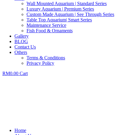
Wall Mounted Aquarium | Standard Series
Luxury Aquarium | Premium Series
Custom Made Aquarium | See Through Series
Table Top Aquarium| Smart Series
Maintenance Service
Fish Food & Ornaments
Gallery
BLOG
Contact Us
Others
Terms & Conditions
Privacy Policy
RM
0.00
Cart
Home