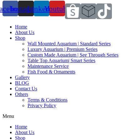
acebook
Instagram
Linkedin
Youtube
Home
About Us
Shop
Wall Mounted Aquarium | Standard Series
Luxury Aquarium | Premium Series
Custom Made Aquarium | See Through Series
Table Top Aquarium| Smart Series
Maintenance Service
Fish Food & Ornaments
Gallery
BLOG
Contact Us
Others
Terms & Conditions
Privacy Policy
Menu
Home
About Us
Shop