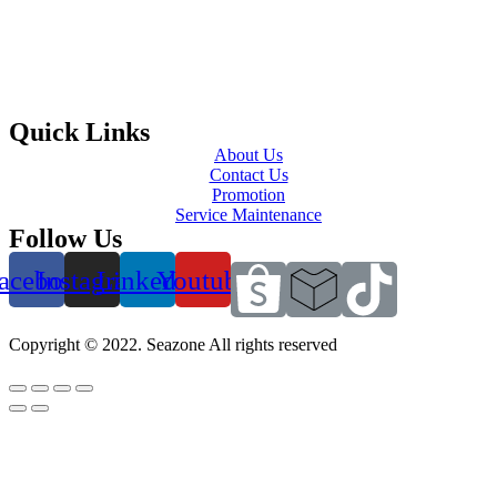
Quick Links
About Us
Contact Us
Promotion
Service Maintenance
Follow Us
acebook
Instagram
Linkedin
Youtube
Copyright © 2022. Seazone All rights reserved