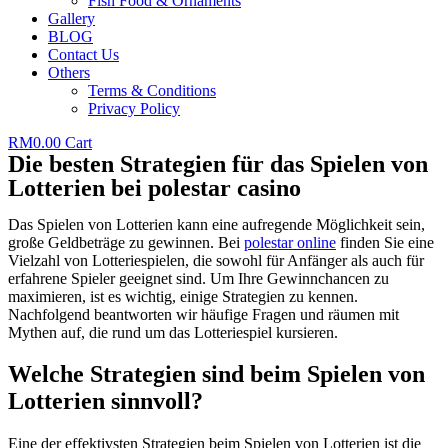
Fish Food & Ornaments
Gallery
BLOG
Contact Us
Others
Terms & Conditions
Privacy Policy
RM
0.00
Cart
Die besten Strategien für das Spielen von
Lotterien bei polestar casino
Das Spielen von Lotterien kann eine aufregende Möglichkeit sein,
große Geldbeträge zu gewinnen. Bei
polestar online
finden Sie eine
Vielzahl von Lotteriespielen, die sowohl für Anfänger als auch für
erfahrene Spieler geeignet sind. Um Ihre Gewinnchancen zu
maximieren, ist es wichtig, einige Strategien zu kennen.
Nachfolgend beantworten wir häufige Fragen und räumen mit
Mythen auf, die rund um das Lotteriespiel kursieren.
Welche Strategien sind beim Spielen von
Lotterien sinnvoll?
Eine der effektivsten Strategien beim Spielen von Lotterien ist die