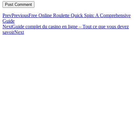
Prev
Previous
Free Online Roulette Quick Spin: A Comprehensive
Guide
Next
Guide complet du casino en ligne – Tout ce que vous devez
savoir
Next