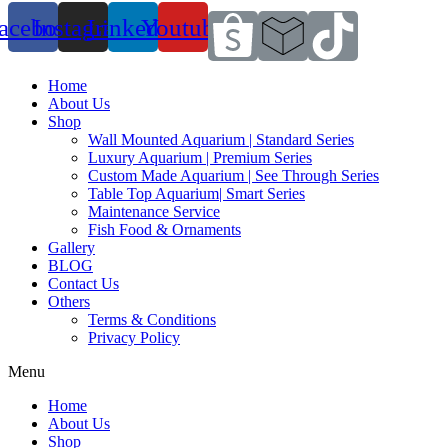
acebook
Instagram
Linkedin
Youtube
Home
About Us
Shop
Wall Mounted Aquarium | Standard Series
Luxury Aquarium | Premium Series
Custom Made Aquarium | See Through Series
Table Top Aquarium| Smart Series
Maintenance Service
Fish Food & Ornaments
Gallery
BLOG
Contact Us
Others
Terms & Conditions
Privacy Policy
Menu
Home
About Us
Shop