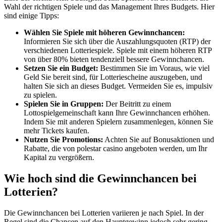
Wahl der richtigen Spiele und das Management Ihres Budgets. Hier
sind einige Tipps:
Wählen Sie Spiele mit höheren Gewinnchancen:
Informieren Sie sich über die Auszahlungsquoten (RTP) der
verschiedenen Lotteriespiele. Spiele mit einem höheren RTP
von über 80% bieten tendenziell bessere Gewinnchancen.
Setzen Sie ein Budget:
Bestimmen Sie im Voraus, wie viel
Geld Sie bereit sind, für Lotteriescheine auszugeben, und
halten Sie sich an dieses Budget. Vermeiden Sie es, impulsiv
zu spielen.
Spielen Sie in Gruppen:
Der Beitritt zu einem
Lottospielgemeinschaft kann Ihre Gewinnchancen erhöhen.
Indem Sie mit anderen Spielern zusammenlegen, können Sie
mehr Tickets kaufen.
Nutzen Sie Promotions:
Achten Sie auf Bonusaktionen und
Rabatte, die von polestar casino angeboten werden, um Ihr
Kapital zu vergrößern.
Wie hoch sind die Gewinnchancen bei
Lotterien?
Die Gewinnchancen bei Lotterien variieren je nach Spiel. In der
Regel sind die Chancen auf den Hauptgewinn jedoch sehr gering.