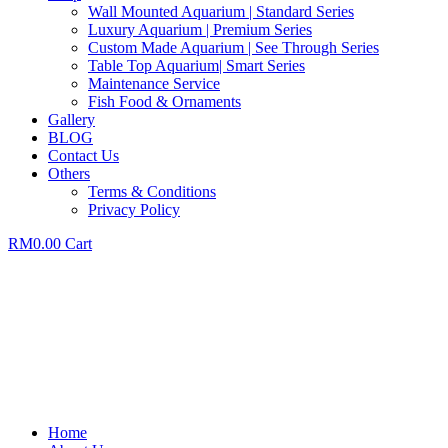
Wall Mounted Aquarium | Standard Series
Luxury Aquarium | Premium Series
Custom Made Aquarium | See Through Series
Table Top Aquarium| Smart Series
Maintenance Service
Fish Food & Ornaments
Gallery
BLOG
Contact Us
Others
Terms & Conditions
Privacy Policy
RM
0.00
Cart
Home