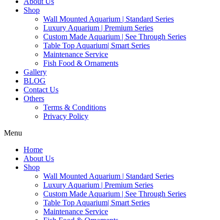
About Us
Shop
Wall Mounted Aquarium | Standard Series
Luxury Aquarium | Premium Series
Custom Made Aquarium | See Through Series
Table Top Aquarium| Smart Series
Maintenance Service
Fish Food & Ornaments
Gallery
BLOG
Contact Us
Others
Terms & Conditions
Privacy Policy
Menu
Home
About Us
Shop
Wall Mounted Aquarium | Standard Series
Luxury Aquarium | Premium Series
Custom Made Aquarium | See Through Series
Table Top Aquarium| Smart Series
Maintenance Service