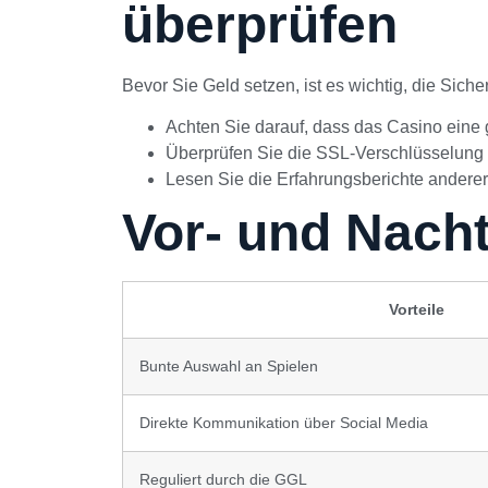
überprüfen
Bevor Sie Geld setzen, ist es wichtig, die Si
Achten Sie darauf, dass das Casino eine g
Überprüfen Sie die SSL-Verschlüsselung f
Lesen Sie die Erfahrungsberichte anderer 
Vor- und Nacht
Vorteile
Bunte Auswahl an Spielen
Direkte Kommunikation über Social Media
Reguliert durch die GGL