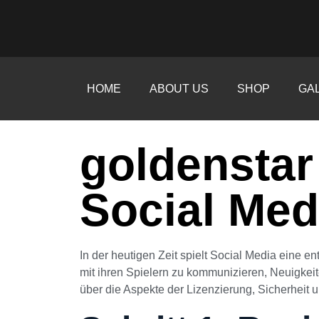
HOME
ABOUT US
SHOP
GA
goldenstar
Social Med
In der heutigen Zeit spielt Social Media eine 
mit ihren Spielern zu kommunizieren, Neuigkeite
über die Aspekte der Lizenzierung, Sicherheit 