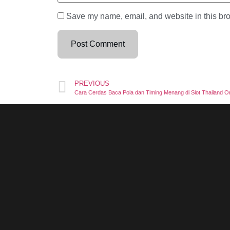
Save my name, email, and website in this bro
PREVIOUS
Cara Cerdas Baca Pola dan Timing Menang di Slot Thailand On