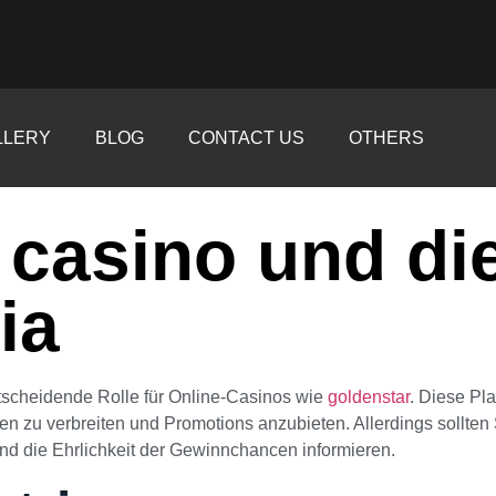
LLERY
BLOG
CONTACT US
OTHERS
 casino und di
ia
entscheidende Rolle für Online-Casinos wie
goldenstar
. Diese Pla
n zu verbreiten und Promotions anzubieten. Allerdings sollten S
und die Ehrlichkeit der Gewinnchancen informieren.