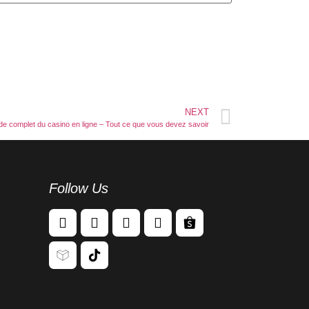
NEXT
de complet du casino en ligne – Tout ce que vous devez savoir
Follow Us