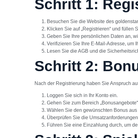
Schritt 1: Regi
Besuchen Sie die Website des goldenstar
Klicken Sie auf „Registrieren“ und füllen
Geben Sie Ihre persönlichen Daten an, 
Verifizieren Sie Ihre E-Mail-Adresse, um I
Lesen Sie die AGB und die Sicherheitsric
Schritt 2: Bo
Nach der Registrierung haben Sie Anspruch au
Loggen Sie sich in Ihr Konto ein.
Gehen Sie zum Bereich „Bonusangebote“
Wählen Sie den gewünschten Bonus aus un
Überprüfen Sie die Umsatzanforderungen,
Führen Sie eine Einzahlung durch, um de