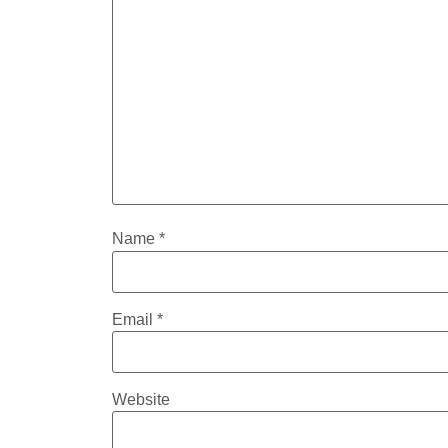
Name
*
Email
*
Website