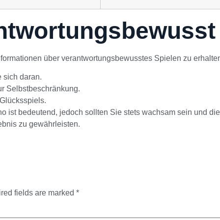
antwortungsbewusst
nformationen über verantwortungsbewusstes Spielen zu erhalten
 sich daran.
ur Selbstbeschränkung.
 Glücksspiels.
no ist bedeutend, jedoch sollten Sie stets wachsam sein und d
ebnis zu gewährleisten.
red fields are marked
*