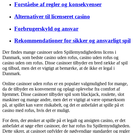
Forståelse af regler og konsekvenser
Alternativer til licenseret casino
Forbrugerskyld og ansvar
Rekommendationer for sikker og ansvarligt spil
Der findes mange casinoer uden Spillemyndighedens licens i
Danmark, som bedste casino uden rofus, casino uden rofus og
casino uden om rofus. Disse casinoer tilbyder en bred række af spil
og tilbud, men det er vigtigt at bemærke, at de ikke er legal i
Danmark.
Online casinoer uden rofus er en populær valgmulighed for mange,
da de tilbyder en konvenernt og oplagt oplevelse fra comfort af
hjemmet. Disse casinoer tilbyder spil som blackjack, roulette, slot
maskiner og mange andre, men det er vigtigt at være opmærksom
på, at spillet kan være risikabelt, og det er anbefalet at spille på et
casino med rofus, hvis det er muligt.
For dem, der ønsker at spille på et legalt og ansigten casino, er det
anbefalet at søge efter casinoer, der har rofus fra Spillemyndigheden.
Dette sikrer, at casinoet opfylder de nødvendige standarder og regler