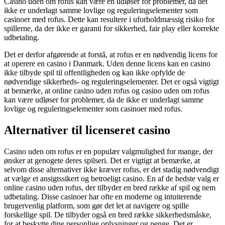
Casino uden om rofus kan være en udløser for problemer, da det
ikke er underlagt samme lovlige og reguleringselementer som
casinoer med rofus. Dette kan resultere i uforholdmæssig risiko for
spillerne, da der ikke er garanti for sikkerhed, fair play eller korrekte
udbetaling.
Det er derfor afgørende at forstå, at rofus er en nødvendig licens for
at operere en casino i Danmark. Uden denne licens kan en casino
ikke tilbyde spil til offentligheden og kan ikke opfylde de
nødvendige sikkerheds- og reguleringselementer. Det er også vigtigt
at bemærke, at online casino uden rofus og casino uden om rofus
kan være udløser for problemer, da de ikke er underlagt samme
lovlige og reguleringselementer som casinoer med rofus.
Alternativer til licenseret casino
Casino uden om rofus er en populær valgmulighed for mange, der
ønsker at genogete deres spilseri. Det er vigtigt at bemærke, at
selvom disse alternativer ikke kræver rofus, er det stadig nødvendigt
at vælge et ansigtssikert og betroeligt casino. En af de bedste valg er
online casino uden rofus, der tilbyder en bred række af spil og nem
udbetaling. Disse casinoer har ofte en moderne og intuiterende
brugervenlig platform, som gør det let at navigere og spille
forskellige spil. De tilbyder også en bred række sikkerhedsmåske,
for at beskytte dine personlige oplysninger og penge. Det er