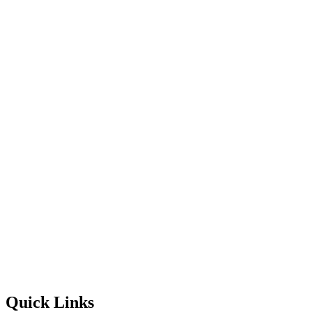
Quick Links