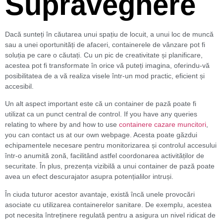
Supraveghere
Dacă sunteți în căutarea unui spațiu de locuit, a unui loc de muncă
sau a unei oportunități de afaceri, containerele de vânzare pot fi
soluția pe care o căutați. Cu un pic de creativitate și planificare,
acestea pot fi transformate în orice vă puteți imagina, oferindu-vă
posibilitatea de a vă realiza visele într-un mod practic, eficient și
accesibil.
Un alt aspect important este că un container de pază poate fi
utilizat ca un punct central de control. If you have any queries
relating to where by and how to use
containere cazare muncitori
,
you can contact us at our own webpage. Acesta poate găzdui
echipamentele necesare pentru monitorizarea și controlul accesului
într-o anumită zonă, facilitând astfel coordonarea activităților de
securitate. În plus, prezența vizibilă a unui container de pază poate
avea un efect descurajator asupra potențialilor intruși.
În ciuda tuturor acestor avantaje, există încă unele provocări
asociate cu utilizarea containerelor sanitare. De exemplu, acestea
pot necesita întreținere regulată pentru a asigura un nivel ridicat de