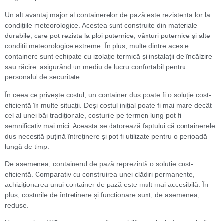
Un alt avantaj major al containerelor de pază este rezistența lor la
condițiile meteorologice. Acestea sunt construite din materiale
durabile, care pot rezista la ploi puternice, vânturi puternice și alte
condiții meteorologice extreme. În plus, multe dintre aceste
containere sunt echipate cu izolație termică și instalații de încălzire
sau răcire, asigurând un mediu de lucru confortabil pentru
personalul de securitate.
În ceea ce privește costul, un container dus poate fi o soluție cost-
eficientă în multe situații. Deși costul inițial poate fi mai mare decât
cel al unei băi tradiționale, costurile pe termen lung pot fi
semnificativ mai mici. Aceasta se datorează faptului că containerele
dus necesită puțină întreținere și pot fi utilizate pentru o perioadă
lungă de timp.
De asemenea, containerul de pază reprezintă o soluție cost-
eficientă. Comparativ cu construirea unei clădiri permanente,
achiziționarea unui container de pază este mult mai accesibilă. În
plus, costurile de întreținere și funcționare sunt, de asemenea,
reduse.