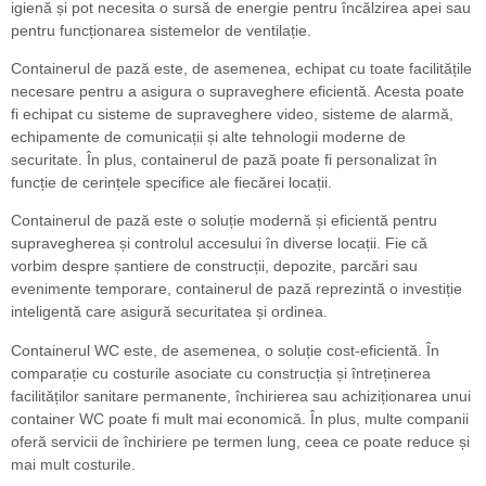
igienă și pot necesita o sursă de energie pentru încălzirea apei sau
pentru funcționarea sistemelor de ventilație.
Containerul de pază este, de asemenea, echipat cu toate facilitățile
necesare pentru a asigura o supraveghere eficientă. Acesta poate
fi echipat cu sisteme de supraveghere video, sisteme de alarmă,
echipamente de comunicații și alte tehnologii moderne de
securitate. În plus, containerul de pază poate fi personalizat în
funcție de cerințele specifice ale fiecărei locații.
Containerul de pază este o soluție modernă și eficientă pentru
supravegherea și controlul accesului în diverse locații. Fie că
vorbim despre șantiere de construcții, depozite, parcări sau
evenimente temporare, containerul de pază reprezintă o investiție
inteligentă care asigură securitatea și ordinea.
Containerul WC este, de asemenea, o soluție cost-eficientă. În
comparație cu costurile asociate cu construcția și întreținerea
facilităților sanitare permanente, închirierea sau achiziționarea unui
container WC poate fi mult mai economică. În plus, multe companii
oferă servicii de închiriere pe termen lung, ceea ce poate reduce și
mai mult costurile.