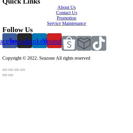
Quick Links
About Us
Contact Us
Promotion
Service Maintenance
Follow Us
acebook
Instagram
Linkedin
Youtube
Copyright © 2022. Seazone All rights reserved