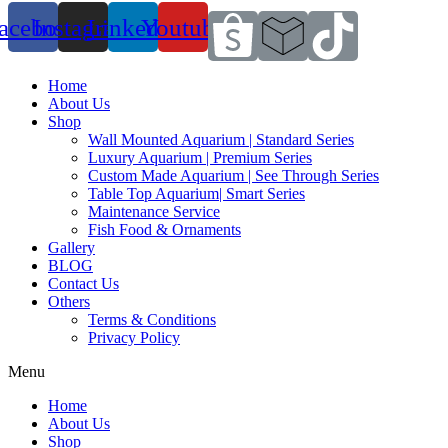
acebook
Instagram
Linkedin
Youtube
Home
About Us
Shop
Wall Mounted Aquarium | Standard Series
Luxury Aquarium | Premium Series
Custom Made Aquarium | See Through Series
Table Top Aquarium| Smart Series
Maintenance Service
Fish Food & Ornaments
Gallery
BLOG
Contact Us
Others
Terms & Conditions
Privacy Policy
Menu
Home
About Us
Shop