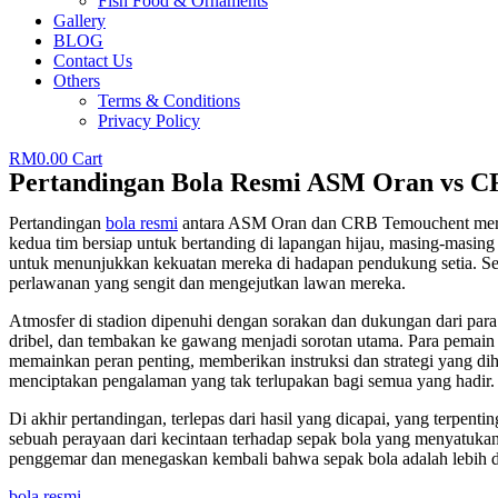
Fish Food & Ornaments
Gallery
BLOG
Contact Us
Others
Terms & Conditions
Privacy Policy
RM
0.00
Cart
Pertandingan Bola Resmi ASM Oran vs 
Pertandingan
bola resmi
antara ASM Oran dan CRB Temouchent merupa
kedua tim bersiap untuk bertanding di lapangan hijau, masing-mas
untuk menunjukkan kekuatan mereka di hadapan pendukung setia. Se
perlawanan yang sengit dan mengejutkan lawan mereka.
Atmosfer di stadion dipenuhi dengan sorakan dan dukungan dari para
dribel, dan tembakan ke gawang menjadi sorotan utama. Para pemain 
memainkan peran penting, memberikan instruksi dan strategi yang d
menciptakan pengalaman yang tak terlupakan bagi semua yang hadir.
Di akhir pertandingan, terlepas dari hasil yang dicapai, yang terpent
sebuah perayaan dari kecintaan terhadap sepak bola yang menyatuk
penggemar dan menegaskan kembali bahwa sepak bola adalah lebih da
bola resmi