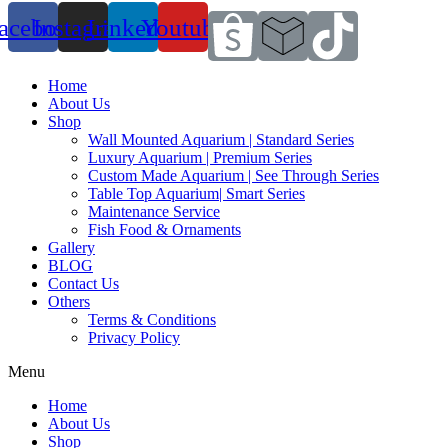
acebook
Instagram
Linkedin
Youtube
Home
About Us
Shop
Wall Mounted Aquarium | Standard Series
Luxury Aquarium | Premium Series
Custom Made Aquarium | See Through Series
Table Top Aquarium| Smart Series
Maintenance Service
Fish Food & Ornaments
Gallery
BLOG
Contact Us
Others
Terms & Conditions
Privacy Policy
Menu
Home
About Us
Shop