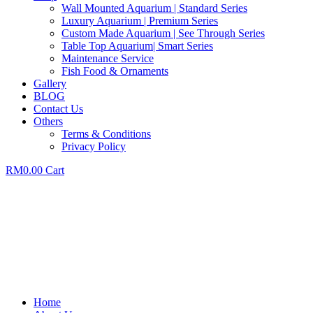
Wall Mounted Aquarium | Standard Series
Luxury Aquarium | Premium Series
Custom Made Aquarium | See Through Series
Table Top Aquarium| Smart Series
Maintenance Service
Fish Food & Ornaments
Gallery
BLOG
Contact Us
Others
Terms & Conditions
Privacy Policy
RM
0.00
Cart
Home