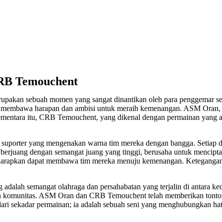
CRB Temouchent
kan sebuah momen yang sangat dinantikan oleh para penggemar sepa
ing membawa harapan dan ambisi untuk meraih kemenangan. ASM Oran, 
mentara itu, CRB Temouchent, yang dikenal dengan permainan yang agr
 suporter yang mengenakan warna tim mereka dengan bangga. Setiap det
berjuang dengan semangat juang yang tinggi, berusaha untuk menciptak
iharapkan dapat membawa tim mereka menuju kemenangan. Ketegangan d
ing adalah semangat olahraga dan persahabatan yang terjalin di antara ke
an komunitas. ASM Oran dan CRB Temouchent telah memberikan tonton
ri sekadar permainan; ia adalah sebuah seni yang menghubungkan hati