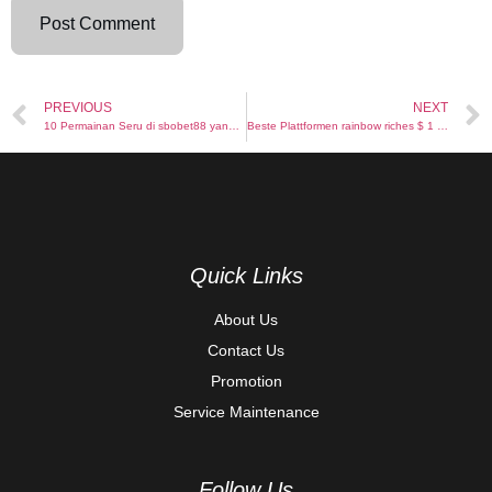
PREVIOUS
NEXT
10 Permainan Seru di sbobet88 yang Wajib Dicoba
Beste Plattformen rainbow riches $ 1 Kaution Januar 2026
Quick Links
About Us
Contact Us
Promotion
Service Maintenance
Follow Us