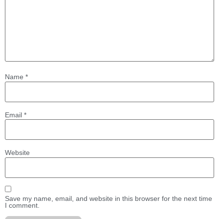
Name
*
Email
*
Website
Save my name, email, and website in this browser for the next time
I comment.