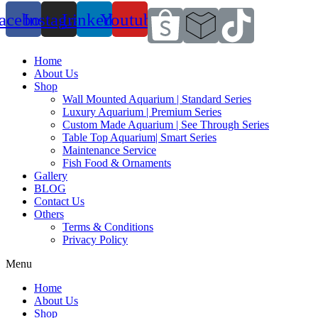
acebook
Instagram
Linkedin
Youtube
Home
About Us
Shop
Wall Mounted Aquarium | Standard Series
Luxury Aquarium | Premium Series
Custom Made Aquarium | See Through Series
Table Top Aquarium| Smart Series
Maintenance Service
Fish Food & Ornaments
Gallery
BLOG
Contact Us
Others
Terms & Conditions
Privacy Policy
Menu
Home
About Us
Shop