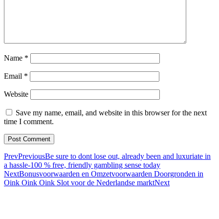
Name
*
Email
*
Website
Save my name, email, and website in this browser for the next
time I comment.
Prev
Previous
Be sure to dont lose out, already been and luxuriate in
a hassle-100 % free, friendly gambling sense today
Next
Bonusvoorwaarden en Omzetvoorwaarden Doorgronden in
Oink Oink Oink Slot voor de Nederlandse markt
Next