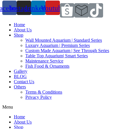
acebook
Instagram
Linkedin
Youtube
Home
About Us
Shop
Wall Mounted Aquarium | Standard Series
Luxury Aquarium | Premium Series
Custom Made Aquarium | See Through Series
Table Top Aquarium| Smart Series
Maintenance Service
Fish Food & Ornaments
Gallery
BLOG
Contact Us
Others
Terms & Conditions
Privacy Policy
Menu
Home
About Us
Shop