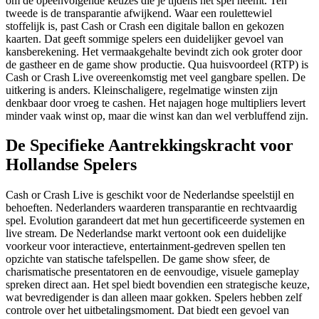
om de opeenvolgende keuzes die je tijdens het spel neemt. Ten
tweede is de transparantie afwijkend. Waar een roulettewiel
stoffelijk is, past Cash or Crash een digitale ballon en gekozen
kaarten. Dat geeft sommige spelers een duidelijker gevoel van
kansberekening. Het vermaakgehalte bevindt zich ook groter door
de gastheer en de game show productie. Qua huisvoordeel (RTP) is
Cash or Crash Live overeenkomstig met veel gangbare spellen. De
uitkering is anders. Kleinschaligere, regelmatige winsten zijn
denkbaar door vroeg te cashen. Het najagen hoge multipliers levert
minder vaak winst op, maar die winst kan dan wel verbluffend zijn.
De Specifieke Aantrekkingskracht voor
Hollandse Spelers
Cash or Crash Live is geschikt voor de Nederlandse speelstijl en
behoeften. Nederlanders waarderen transparantie en rechtvaardig
spel. Evolution garandeert dat met hun gecertificeerde systemen en
live stream. De Nederlandse markt vertoont ook een duidelijke
voorkeur voor interactieve, entertainment-gedreven spellen ten
opzichte van statische tafelspellen. De game show sfeer, de
charismatische presentatoren en de eenvoudige, visuele gameplay
spreken direct aan. Het spel biedt bovendien een strategische keuze,
wat bevredigender is dan alleen maar gokken. Spelers hebben zelf
controle over het uitbetalingsmoment. Dat biedt een gevoel van