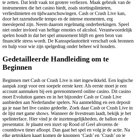
te zetten. Dat leidt vaak tot grotere verliezen. Maak gebruik van de
instrumenten die het casino biedt, zoals stortingslimieten,
verlieslimieten en tijdwaarschuwingen. Cash or Crash Live kan,
door het razendsnelle tempo en de intense momenten, erg
meeslepend zijn. Neem daarom regelmatig onderbrekingen. Speel
niet onder invloed van heftige emoties of alcohol. Verantwoordelijk
spelen houdt in dat het spel amusement blijft en geen bron van
financiële stress wordt. De Kansspelautoriteit verschaft ook bronnen
en hulp voor wie zijn spelgedrag onder beheer wil houden.
Gedetailleerde Handleiding om te
Beginnen
Beginnen met Cash or Crash Live is niet ingewikkeld. Een logische
aanpak zorgt voor een soepele eerste keer. Als eerste moet je een
account aanmaken bij een gerenommeerd online casino. Dit casino
moet Evolution games en in het bijzonder Cash or Crash Live
aanbieden aan Nederlandse spelers. Na aanmelding en een deposit
ga je naar het live casino gedeelte. Zoek daar Cash or Crash Live in
de lijst met game shows. Wanneer de livestream laadt, bekijk je het
spelinterface. Hier vind je de inzetmogelijkheden, de ballon en de
presentator. Je plaatst een inzet op Rood of Geel alvorens de
countdown timer afloopt. Dan gaat het spel en volg je de actie. Na
elke getrokken kaart komen de knoppen ‘Cash’ en ‘Crash’ op je