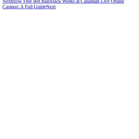
Next
How Free Bet Blackjack Works at Canadian Live Online
Casinos: A Full Guide
Next