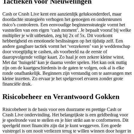
Tactieken voor Nieuwelingen
Cash or Crash Live kent een aanzienlijk geluksonderdeel, maar
doordachte strategieën verhogen het genoegen en ondersteunen
risico’s controleren. Een eenvoudige beginnersstrategie vormt het
vaststellen van een eigen ‘cash moment’. Je bepaalt vooraf bij welke
multiplier je wilt uitbetalen, zeg bij 2x of 5x. Dit voorkomt
hebberigheid en emotionele beslissingen op het tijdstip zelf. Een
andere gangbare tactiek vormt het ‘verzekeren’ van je weddenschap
door vroegtijdig te cashen, als voorbeeld na de eerste of
daaropvolgende veilige kaart. Zo haal je een zekere kleine winst.
Met dat ‘huisgeld’ kan je daarna verder spelen. Het kan ook nuttig
zijn om de kaartgeschiedenis in de gaten te volgen, ook al is elke
ronde onafhankelijk. Beginners zijn verstandig om te aanvangen met
kleine inzetten. Zo ervaar je het spelgevoel ervaren zonder grote
financiële druk.
Risicobeheer en Verantwoord Gokken
Risicobeheer is de basis voor een duurzame en prettige Cash or
Crash Live ondervinding. Het belangrijkste is een geldbedrag voor
je speelronde vast te stellen en je hier strikt aan te conformeren. Dit
speelgeld moet financiën zijn dat je kunt weggeven. Een goede
vuistregel is om nooit verliezen terug te willen winnen door hoger in