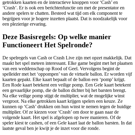
getrokken kaarten en de interactieve knoppen voor ‘Cash’ en
‘Crash’. Er is ook een berichtenfunctie om met de presentator en
andere spelers te chatten. Besteed wat tijd om elk component te
begrijpen voor je hogere inzetten plaatst. Dat is noodzakelijk voor
een plezierige ervaring.
Deze Basisregels: Op welke manier
Functioneert Het Spelronde?
De spelregels van Cash or Crash Live zijn met opzet makkelijk. Dat
maakt het spel meteen interessant. Elke game begint met het plaatsen
van een weddenschap op Rood of Geel. Vervolgens begint de
spelleider met het ‘oppompen’ van de virtuele ballon. Er worden vijf
kaarten gepakt. Elke kaart bepaalt of de ballon een ‘pomp’ krijgt.
Een Rode kaart betekent een veilige pomp. Een Gele kaart betekent
een gevaarlijke pomp, die de ballon dichter bij het barsten brengt.
Na elke veilige pomp stijgt de multiplier, wat de mogelijke winst
vergroot. Na elke getrokken kaart krijgen spelers een keuze. Ze
kunnen op ‘Cash’ drukken om hun winst te nemen tegen de huidige
multiplier. Of ze kiezen voor ‘Crash’ om door te gaan naar de
volgende kaart. Het spel is afgelopen op twee manieren. Of de
speler kiest te cashen, of een Gele kaart laat de ballon barsten. In dat
laatste geval ben je kwijt je de inzet voor die ronde.