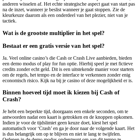
anderen wisselen af. Het echte strategische aspect gaat van start pas
na de inzet, wanneer je beslist wanneer je gaat stoppen. Zie de
kleurkeuze daarom als een onderdeel van het plezier, niet van je
tactiek.
Wat is de grootste multiplier in het spel?
Bestaat er een gratis versie van het spel?
Ja. Veel online casino’s die Cash or Crash Live aanbieden, bieden
een demo modus of play for fun optie. Hierbij speel je met fictieve
credits zonder echt geld. Dit is een uitstekende manier voor starters
om de regels, het tempo en de interface te verkennen zonder enig
economisch risico. Kijk na bij je casino of deze mogelijkheid er is.
Binnen hoeveel tijd moet ik kiezen bij Cash of
Crash?
Je hebt een beperkte tijd, doorgaans een enkele seconden, om te
antwoorden nadat een kaart is getrokken en de knoppen opkomen.
Indien je voor de tijdslimiet geen keuze doet, kiest het spel
automatisch voor ‘Crash’ en ga je door naar de volgende kaart. Het
is dus belangrijk om op te blijven en niet te lang te twijfelen.
Oefenen in de demo modus ondersteunt om aan dit tempo te