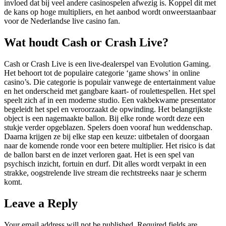
invloed dat bij veel andere casinospelen afwezig is. Koppel dit met
de kans op hoge multipliers, en het aanbod wordt onweerstaanbaar
voor de Nederlandse live casino fan.
Wat houdt Cash or Crash Live?
Cash or Crash Live is een live-dealerspel van Evolution Gaming.
Het behoort tot de populaire categorie ‘game shows’ in online
casino’s. Die categorie is populair vanwege de entertainment value
en het onderscheid met gangbare kaart- of roulettespellen. Het spel
speelt zich af in een moderne studio. Een vakbekwame presentator
begeleidt het spel en veroorzaakt de opwinding. Het belangrijkste
object is een nagemaakte ballon. Bij elke ronde wordt deze een
stukje verder opgeblazen. Spelers doen vooraf hun weddenschap.
Daarna krijgen ze bij elke stap een keuze: uitbetalen of doorgaan
naar de komende ronde voor een betere multiplier. Het risico is dat
de ballon barst en de inzet verloren gaat. Het is een spel van
psychisch inzicht, fortuin en durf. Dit alles wordt verpakt in een
strakke, oogstrelende live stream die rechtstreeks naar je scherm
komt.
Leave a Reply
Your email address will not be published.
Required fields are