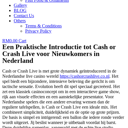
Fish Food & Ornaments
Gallery
BLOG
Contact Us
Others
Terms & Conditions
Privacy Policy
RM
0.00
Cart
Een Praktische Introductie tot Cash or
Crash Live voor Nieuwkomers in
Nederland
Cash or Crash Live is met grote dynamiek geïntroduceerd in de
Nederlandse live casino wereld
https://cashorcrashlive.co.nl
. Het
spel biedt een bijzondere, intensieve beleving die gericht is om
tactische sensatie. Evolution heeft dit spel speciaal gecreëerd. Het
zet een klassiek casinoconcept om in een interactieve game show,
rijk aan visuele effecten en een aanstekelijke presentator. Voor
Nederlandse spelers die een andere ervaring wensen dan de
reguliere tafelspellen, is Cash or Crash Live een ideale mix. Het
combineert simpliciteit, duidelijkheid en de optie op grote prijzen.
De basis is simpel en intrigerend: een ballon die iedere ronde verder
wordt uitgezet. Jij beslist wanneer je uitbetaalt voordat hij barst.
Deze duidelijke gameplay, aangevuld met de echte live studio-