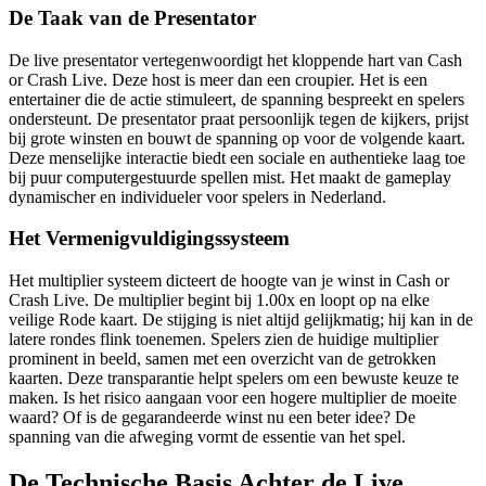
De Taak van de Presentator
De live presentator vertegenwoordigt het kloppende hart van Cash
or Crash Live. Deze host is meer dan een croupier. Het is een
entertainer die de actie stimuleert, de spanning bespreekt en spelers
ondersteunt. De presentator praat persoonlijk tegen de kijkers, prijst
bij grote winsten en bouwt de spanning op voor de volgende kaart.
Deze menselijke interactie biedt een sociale en authentieke laag toe
bij puur computergestuurde spellen mist. Het maakt de gameplay
dynamischer en individueler voor spelers in Nederland.
Het Vermenigvuldigingssysteem
Het multiplier systeem dicteert de hoogte van je winst in Cash or
Crash Live. De multiplier begint bij 1.00x en loopt op na elke
veilige Rode kaart. De stijging is niet altijd gelijkmatig; hij kan in de
latere rondes flink toenemen. Spelers zien de huidige multiplier
prominent in beeld, samen met een overzicht van de getrokken
kaarten. Deze transparantie helpt spelers om een bewuste keuze te
maken. Is het risico aangaan voor een hogere multiplier de moeite
waard? Of is de gegarandeerde winst nu een beter idee? De
spanning van die afweging vormt de essentie van het spel.
De Technische Basis Achter de Live