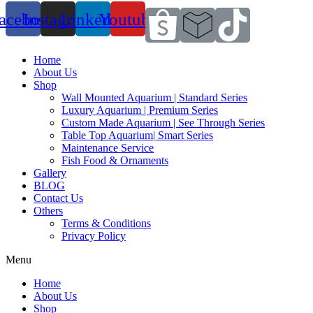
acebook
Instagram
Linkedin
Youtube
Home
About Us
Shop
Wall Mounted Aquarium | Standard Series
Luxury Aquarium | Premium Series
Custom Made Aquarium | See Through Series
Table Top Aquarium| Smart Series
Maintenance Service
Fish Food & Ornaments
Gallery
BLOG
Contact Us
Others
Terms & Conditions
Privacy Policy
Menu
Home
About Us
Shop