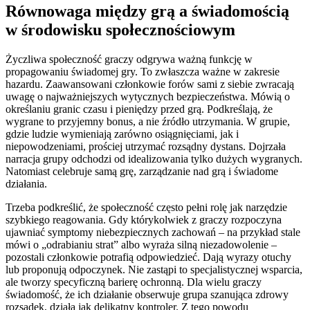
Równowaga między grą a świadomością
w środowisku społecznościowym
Życzliwa społeczność graczy odgrywa ważną funkcję w
propagowaniu świadomej gry. To zwłaszcza ważne w zakresie
hazardu. Zaawansowani członkowie forów sami z siebie zwracają
uwagę o najważniejszych wytycznych bezpieczeństwa. Mówią o
określaniu granic czasu i pieniędzy przed grą. Podkreślają, że
wygrane to przyjemny bonus, a nie źródło utrzymania. W grupie,
gdzie ludzie wymieniają zarówno osiągnięciami, jak i
niepowodzeniami, prościej utrzymać rozsądny dystans. Dojrzała
narracja grupy odchodzi od idealizowania tylko dużych wygranych.
Natomiast celebruje samą grę, zarządzanie nad grą i świadome
działania.
Trzeba podkreślić, że społeczność często pełni rolę jak narzędzie
szybkiego reagowania. Gdy którykolwiek z graczy rozpoczyna
ujawniać symptomy niebezpiecznych zachowań – na przykład stale
mówi o „odrabianiu strat” albo wyraża silną niezadowolenie –
pozostali członkowie potrafią odpowiedzieć. Dają wyrazy otuchy
lub proponują odpoczynek. Nie zastąpi to specjalistycznej wsparcia,
ale tworzy specyficzną barierę ochronną. Dla wielu graczy
świadomość, że ich działanie obserwuje grupa szanująca zdrowy
rozsądek, działa jak delikatny kontroler. Z tego powodu