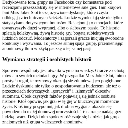
Dedykowane fora, grupy na Facebooku czy komentarze pod
recenzjami przekształciły się w internetowe sale gier. Tam krajowi
fani Miss Joker Slot toczą ożywione dyskusje, które często
odbiegają z technicznych ścieżek. Ludzie wymieniają się nie tylko
statystykami dotyczącymi bonusów. Relacjonują o emocjach, które
towarzyszyły dużej wygranej, albo o słabszym passie. Te historie
splatają kolektywną, żywą historię gry, bogatą subiektywnych
ludzkich odczuć. Moderatorzy i zagorzali gracze inicjują swobodne
konkursy i wyzwania. To jeszcze silniej spaja grupę, przemieniając
anonimowy tłum w zżytą paczkę o tej samej pasji.
Wymiana strategii i osobistych historii
Spoiwem wspólnoty jest otwarta wymiana wiedzy. Gracze z ochotą
mówią o swoich metodach gry. W przypadku Miss Joker Slot, mimo
prostych reguł, te rozmowy okazują się zdumiewająco pogłębione.
Ludzie dyskutują nie tylko o gospodarowaniu budżetem, ale też o
przeczuciach dotyczących „gorących” i „zimnych” okresów
automatu. Obok czystych faktów pojawiają się jednak osobiste
historie. Ktoś opowie, jak grał w tę grę w kluczowym momencie
życia. Ktoś inny przypomni, jak drobna wygrana okazała się
powodem do małej domowej uroczystości. Te narracje nadają grze
ludzką twarz. Dzięki nim społeczność czuje się bardziej jak grupa
znajomych niż grupa walczących anonimów.