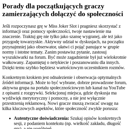
Porady dla początkujących graczy
zamierzających dołączyć do społeczności
Jeśli rozpoczynasz grę w Miss Joker Slot i pragniesz skorzystać z
informacji oraz pomocy społeczności, twoje nastawienie ma
znaczenie. Traktuj grę nie tylko jako szansę wygranej, ale też jako
przygodę towarzyskie. Aktywny udział w dyskusjach, na początku
przynajmniej jako obserwator, ułatwi ci pojąć panujące w grupie
normy i istotne tematy. Zanim postawisz pytanie, zastosuj
wyszukiwarki na forum. Być może zagadnienie był już wielokrotnie
wałkowany. Zapamiętaj o netykiecie i poszanowaniu dla innych.
Dzięki temu szybko będziesz wartościowym uczestnikiem rozmów.
Konkretnym krokiem jest odnalezienie i obserwacja optymalnych
źródeł informacji. Może to być wybrane, dobrze prowadzone forum,
aktywna grupa na portalu społecznościowym lub kanał na YouTube
z opisami z rozgrywki. Selekcjonuj miejsca, gdzie dyskusja ma
wydźwięk merytoryczny i pomocny, a nie jest wyłącznie
przestrzenią reklamową. Nowi gracze muszą zwracać uwagę na
kilka kluczowych aspektów, które społeczność zwykle porusza:
Autentyczne doświadczenia:
Szukaj opisów konkretnych
sesji, z podaniem kontekstu (np. wielkość zakładu, długość
gry), a nie uogólnień.