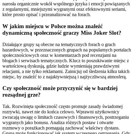
narosła organicznie wokół wspólnego języka i emocji powiązanych
z regularnymi, mniejszymi wygranymi oraz efektownymi seriami,
które prosto opisać i przeanalizować na forach.
W jakim miejscu w Polsce można znaleźć
dynamiczną społeczność graczy Miss Joker Slot?
Działające grupy są obecne na tematycznych forach o grach
hazardowych, w przeznaczonych grupach na popularnych portalach
społecznościowych oraz w komentarzach pod recenzjami na
blogach i serwisach tematycznych. Klucz to poszukiwanie miejsc z
wartościową dyskusją, gdzie ludzie wymieniają prawdziwymi
relacjami, a nie tylko reklamami. Zainicjuj od śledzenia kilku takich
miejsc, by znaleźć to z najaktywniejszą i najżyczliwszą atmosferą.
Czy społeczność może przyczynić się w bardziej
rozsądnej grze?
Tak. Rozwinięta społeczność często promuje zasady świadomej
rozrywki, nawet nie do końca celowo. Wprawni użytkownicy
zwracają uwagę o limitach czasowych i finansowych, postrzeganiu
wygranych jako bonusu. Analiza różnych postaw i otwarte
rozmowy o porażkach pomagają zachować właściwy dystans.
Grupa może funkcjonować jak system wczesnego ostrzegania. Gdy