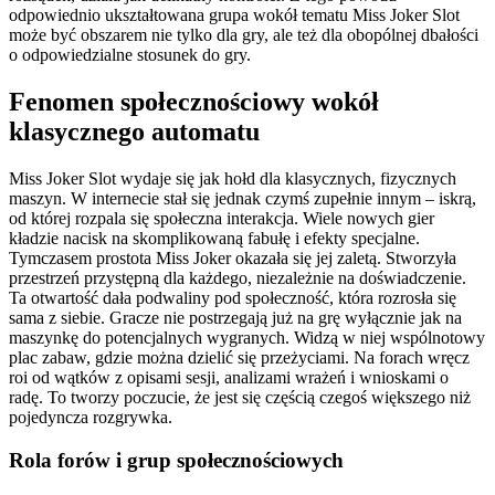
odpowiednio ukształtowana grupa wokół tematu Miss Joker Slot
może być obszarem nie tylko dla gry, ale też dla obopólnej dbałości
o odpowiedzialne stosunek do gry.
Fenomen społecznościowy wokół
klasycznego automatu
Miss Joker Slot wydaje się jak hołd dla klasycznych, fizycznych
maszyn. W internecie stał się jednak czymś zupełnie innym – iskrą,
od której rozpala się społeczna interakcja. Wiele nowych gier
kładzie nacisk na skomplikowaną fabułę i efekty specjalne.
Tymczasem prostota Miss Joker okazała się jej zaletą. Stworzyła
przestrzeń przystępną dla każdego, niezależnie na doświadczenie.
Ta otwartość dała podwaliny pod społeczność, która rozrosła się
sama z siebie. Gracze nie postrzegają już na grę wyłącznie jak na
maszynkę do potencjalnych wygranych. Widzą w niej wspólnotowy
plac zabaw, gdzie można dzielić się przeżyciami. Na forach wręcz
roi od wątków z opisami sesji, analizami wrażeń i wnioskami o
radę. To tworzy poczucie, że jest się częścią czegoś większego niż
pojedyncza rozgrywka.
Rola forów i grup społecznościowych