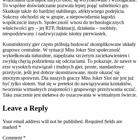
To wspólne doświadczanie pozwala lepiej pojąć subtelności gry.
Skutkuje także do bardziej stabilnego, afektywnego podejścia.
Sukcesy obchodzi się w grupie, a niepowodzenia łagodzi
współczucie innych. Społeczność wnosi do technologicznych
właściwości gry – jej RTP, fluktuacji, działania – osobisty,
niespodziewany i nadzwyczajnie istotny pierwiastek.
Konstruktorzy gier często próbują budować skomplikowane układy
grupowe centralnie. W sytuacji Miss Joker Slot społeczność
wykiełkowała naturalnie, napędzana szczerym zaciekawieniem i
zwykłą chęcią podzielenia się odczuciami. To pokazuje, że nawet w
erze wysokich rozwiązań i trudnych gier, proste, standardowe
przeżycie, jeśli jest dobrze skonstruowane, może okazać się
mocnym spoiwem. Dla naszych graczy Miss Joker Slot nie jest już
być tylko slotem. Stał się w pretekst do nawiązywania kontaktów,
tworzenia wirtualnych znajomości i grupowego przeżywania uczuć.
Taka znaczenie jest niełatwa do oszacowania w wirtualnym świecie.
Leave a Reply
Your email address will not be published.
Required fields are
marked
*
Comment
*