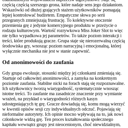
częścią częścią szerszego grona, które nadaje sens jego działaniom.
Wskazówki od dłużej grających stażem użytkowników pomagają
lepiej kontrolować budżetem. Empatyczne słowa po serii
przegranych zmniejszają frustrację. To kolektywne otoczenie
przemienia grę z jedynie komercyjnego produktu w przeżycie o
rodzaju kulturowym. Wartość rozrywkowa Miss Joker Slot to więc
nie tylko wypadkowa jej parametrów. To także poziom interakcji i
treści, które produkują gracze. Grupa staje się nierozerwalną częścią
środowiska gry, wnosząc poziom narracyjną i emocjonalną, której
wyłącznie mechanika nie jest w stanie zapewnić.
Od anonimowości do zaufania
Gdy grupa ewoluuje, stosunki między jej członkami zmieniają się.
Startuje od całkowitej anonimowości, a zamyka na konkretnym
poziomie zaufania. Stabilne nicki na forach stają się rozpoznawalne.
Ich użytkownicy tworzą wiarygodność, systematycznie wnosząc
istotne treści. To zaufanie ma zasadnicze znaczenie przy wymianie
wrażeń, na przykład o wiarygodności różnych kasyn
udostępniających tę grę. Gracze dowiadują się, komu mogą wierzyć
w kwestii opisów sesji czy indywidualnych odczuć. Pojawiają się
nieformalne autorytety. Ich opinie mocno wpływają na to, jak nowi
członkowie widzą grę. Ten proces kształtowania społecznego
kapitału wewnątrz grupy jest nieocenionym, choć niewidzialnym,