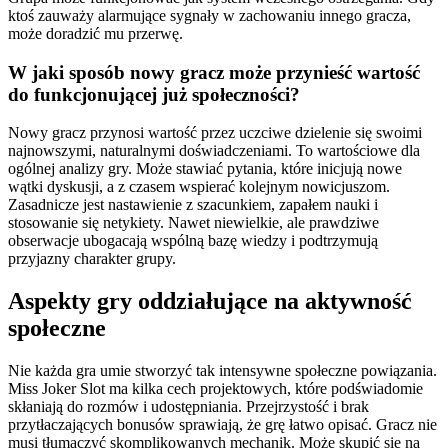
ktoś zauważy alarmujące sygnały w zachowaniu innego gracza,
może doradzić mu przerwę.
W jaki sposób nowy gracz może przynieść wartość
do funkcjonującej już społeczności?
Nowy gracz przynosi wartość przez uczciwe dzielenie się swoimi
najnowszymi, naturalnymi doświadczeniami. To wartościowe dla
ogólnej analizy gry. Może stawiać pytania, które inicjują nowe
wątki dyskusji, a z czasem wspierać kolejnym nowicjuszom.
Zasadnicze jest nastawienie z szacunkiem, zapałem nauki i
stosowanie się netykiety. Nawet niewielkie, ale prawdziwe
obserwacje ubogacają wspólną bazę wiedzy i podtrzymują
przyjazny charakter grupy.
Aspekty gry oddziałujące na aktywność
społeczne
Nie każda gra umie stworzyć tak intensywne społeczne powiązania.
Miss Joker Slot ma kilka cech projektowych, które podświadomie
skłaniają do rozmów i udostępniania. Przejrzystość i brak
przytłaczających bonusów sprawiają, że grę łatwo opisać. Gracz nie
musi tłumaczyć skomplikowanych mechanik. Może skupić się na