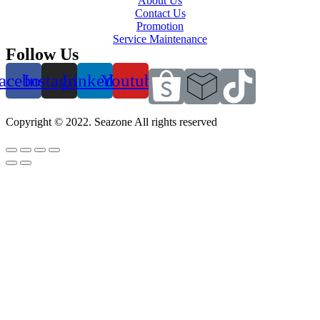
About Us
Contact Us
Promotion
Service Maintenance
Follow Us
acebook
Instagram
Linkedin
Youtube
Copyright © 2022. Seazone All rights reserved