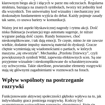
klarownym biegu akcji i idących w parze mu odczuciach. Regularna
struktura, bazująca na znanych symbolach, tworzy też jednolity kod
dla wszystkich. Ten uniwersalny kod wizualny i mechaniczny jest
doskonałym fundamentem wyjścia do debat. Każdy pojmuje zasady
tak samo, co usuwa bariery w komunikacji.
Ważny jest też aspekt błyskawicznej nagrody i rytmu akcji. Dość
niska fluktuacja (wariancja) tego automatu sugeruje, że niższe
wygrane padają dość często. Rundy bonusowe, choć
nieskomplikowane, i tak dają emocji. Te częste, mimo że nie zawsze
wielkie, dodatnie impulsy stanowią materiał do dyskusji. Gracze
chętnie wymieniają się wiadomościami o partiach, w których
maszyna „się otworzyła”. Mechanika „Przelotu Dziewicy”, czyli
powiększonych symboli Wild, zapewnia efektownych scen. Są one
przyjemne wizualnie i nieskomplikowane do scharakteryzowania
czy uchwycenia. Takie określone, powtarzalne elementy rozgrywki
stają się głównymi zagadnieniami w rozmowach na forach.
Wpływ wspólnoty na postrzeganie
rozrywki
Funkcjonowanie aktywnej społeczności głęboko wpływa na to, jak
indywidualny gracz postrzega rozgrywkę. Kończy być
osamotnionym wojownikiem naprzeciw algorytmowi. Staje się