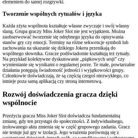
elementem do samej rozgrywki.
Tworzenie wspólnych rytuałów i języka
Każda zżyta wspólnota kształtuje własne zwyczaje i swój własny
slang. Grupa graczy Miss Joker Slot nie jest wyjątkiem. Można
zaobserwować tworzenie się odrębnego języka do opisywania
stanów gry czy emocji. Terminy na różne sekwencje symboli lub
zachowania na ukazanie się dzikiego Jokera przenikają do
wspólnego słownika. Gracze podświadomie kształtują też rytuały.
Na przykład kolektywne dyskutowanie „piątkowych sesji” czy
wymienianie się wynikami o regularnej porze. Te małe, powtarzalne
działania potęgują świadomość jedności i wyjątkowości grupy.
Członkowie doświadczają, że są częścią czegoś niezwykłego, co
istnieje poza samą aplikacją czy stroną internetową.
Rozwój doświadczenia gracza dzięki
wspólnocie
Przeżycia gracza Miss Joker Slot doświadcza fundamentalną
zmianę, gdy ten przystąpi do społeczności. Z indywidualnego,
izolowanego aktu zmienia się w część grupowego zadania. Gracz
nie testuje już gry w izolacji. Jego wrażenia porównują się z
wrażeniami dziesiątek innych osób, są weryfikowane i wzbogacane.