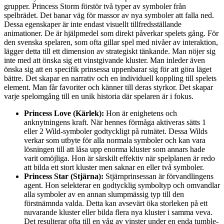
grupper. Princess Storm förstör två typer av symboler från
spelbrädet. Det banar väg för massor av nya symboler att falla ned.
Dessa egenskaper är inte endast visuellt tillfredsställande
animationer. De är hjälpmedel som direkt påverkar spelets gång. För
den svenska spelaren, som ofta gillar spel med nivåer av interaktion,
lägger detta till ett dimension av strategiskt tänkande. Man nöjer sig
inte med att önska sig ett vinstgivande kluster. Man inleder även
önska sig att en specifik prinsessa uppenbarar sig för att göra läget
bättre. Det skapar en narrativ och en individuell koppling till spelets
element. Man får favoriter och känner till deras styrkor. Det skapar
varje spelomgång till en unik historia där spelaren är i fokus.
Princess Love (Kärlek):
Hon är enighetens och
anknytningens kraft. När hennes förmåga aktiveras sätts 1
eller 2 Wild-symboler godtyckligt på rutnätet. Dessa Wilds
verkar som utbyte för alla normala symboler och kan vara
lösningen till att låsa upp enorma kluster som annars hade
varit omöjliga. Hon är särskilt effektiv när spelplanen är redo
att bilda ett stort kluster men saknar en eller två symboler.
Princess Star (Stjärna):
Stjärnprinsessan är förvandlingens
agent. Hon selekterar en godtycklig symboltyp och omvandlar
alla symboler av en annan slumpmässig typ till den
förstnämnda valda. Detta kan avsevärt öka storleken på ett
nuvarande kluster eller bilda flera nya kluster i samma veva.
Det resulterar ofta till en våg av vinster under en enda tumble-