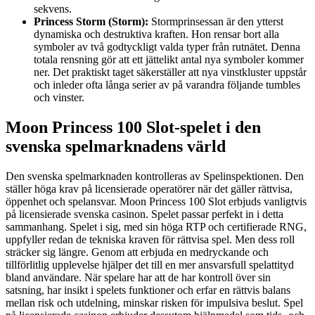
sekvens.
Princess Storm (Storm):
Stormprinsessan är den ytterst
dynamiska och destruktiva kraften. Hon rensar bort alla
symboler av två godtyckligt valda typer från rutnätet. Denna
totala rensning gör att ett jättelikt antal nya symboler kommer
ner. Det praktiskt taget säkerställer att nya vinstkluster uppstår
och inleder ofta långa serier av på varandra följande tumbles
och vinster.
Moon Princess 100 Slot-spelet i den
svenska spelmarknadens värld
Den svenska spelmarknaden kontrolleras av Spelinspektionen. Den
ställer höga krav på licensierade operatörer när det gäller rättvisa,
öppenhet och spelansvar. Moon Princess 100 Slot erbjuds vanligtvis
på licensierade svenska casinon. Spelet passar perfekt in i detta
sammanhang. Spelet i sig, med sin höga RTP och certifierade RNG,
uppfyller redan de tekniska kraven för rättvisa spel. Men dess roll
sträcker sig längre. Genom att erbjuda en medryckande och
tillförlitlig upplevelse hjälper det till en mer ansvarsfull spelattityd
bland användare. När spelare har att de har kontroll över sin
satsning, har insikt i spelets funktioner och erfar en rättvis balans
mellan risk och utdelning, minskar risken för impulsiva beslut. Spel