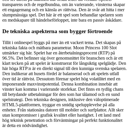
transparens och de regelbundna, om än varierande, vinsterna skapar
ett engagemang och en känsla av rättvisa. Den är svår att hitta i mer
slumpmässiga spel. Det här är ett spel som behandlar spelaren som
en medskapare till händelseförloppet, inte bara en passiv åskådare.
De tekniska aspekterna som bygger förtroende
Tillit i onlinespel byggs på mer än ett vackert tema. Det skapas på
tekniska fakta och mätbara parametrar. Moon Princess 100 Slot
utmärker sig här. Spelet har en återbetalningsprocent (RTP) på
96.5%. Det befinner sig över genomsnittet för branschen och är ett
klart tecken på att spelet är konstruerat för långsiktig spelglädje. Den
här höga RTP:n är en direkt signal till den kunniga svenska spelaren.
Den indikerar att husets fördel är balanserad och att spelets utfall
över tid är rättvist. Dessutom förenar spelet hög volatilitet med en
imponerande maxvinstpotential. Denna kombination innebär att
vinster kan komma i varierande storlekar. Det finns en tydlig chans
till betydande utbetalningar för den som har tålamod och en sund
spelstrategi. Den tekniska designen, inklusive den väloptimerade
HTML5-plattformen, tryggar en smidig spelupplevelse på alla
enheter. Från stationära datorer till mobiler och surfplattor. Allt sker
utan kompromisser i grafisk kvalitet eller hastighet. I ett land med
hög teknisk penetration och förväntningar på perfekt funktionalitet
är detta en nödvändighet.