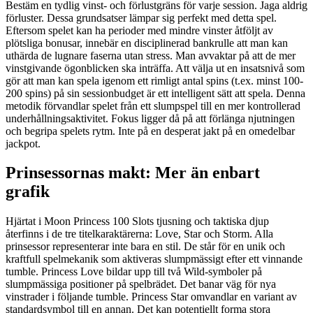
Bestäm en tydlig vinst- och förlustgräns för varje session. Jaga aldrig
förluster. Dessa grundsatser lämpar sig perfekt med detta spel.
Eftersom spelet kan ha perioder med mindre vinster åtföljt av
plötsliga bonusar, innebär en disciplinerad bankrulle att man kan
uthärda de lugnare faserna utan stress. Man avvaktar på att de mer
vinstgivande ögonblicken ska inträffa. Att välja ut en insatsnivå som
gör att man kan spela igenom ett rimligt antal spins (t.ex. minst 100-
200 spins) på sin sessionbudget är ett intelligent sätt att spela. Denna
metodik förvandlar spelet från ett slumpspel till en mer kontrollerad
underhållningsaktivitet. Fokus ligger då på att förlänga njutningen
och begripa spelets rytm. Inte på en desperat jakt på en omedelbar
jackpot.
Prinsessornas makt: Mer än enbart
grafik
Hjärtat i Moon Princess 100 Slots tjusning och taktiska djup
återfinns i de tre titelkaraktärerna: Love, Star och Storm. Alla
prinsessor representerar inte bara en stil. De står för en unik och
kraftfull spelmekanik som aktiveras slumpmässigt efter ett vinnande
tumble. Princess Love bildar upp till två Wild-symboler på
slumpmässiga positioner på spelbrädet. Det banar väg för nya
vinstrader i följande tumble. Princess Star omvandlar en variant av
standardsymbol till en annan. Det kan potentiellt forma stora