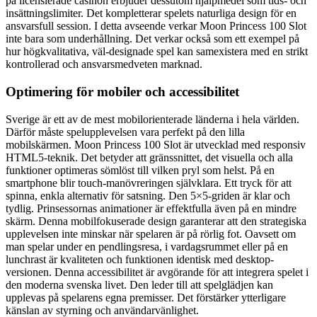
på licensierade casinon erbjuder dessutom hjälpmedel som tids- och
insättningslimiter. Det kompletterar spelets naturliga design för en
ansvarsfull session. I detta avseende verkar Moon Princess 100 Slot
inte bara som underhållning. Det verkar också som ett exempel på
hur högkvalitativa, väl-designade spel kan samexistera med en strikt
kontrollerad och ansvarsmedveten marknad.
Optimering för mobiler och accessibilitet
Sverige är ett av de mest mobilorienterade länderna i hela världen.
Därför måste spelupplevelsen vara perfekt på den lilla
mobilskärmen. Moon Princess 100 Slot är utvecklad med responsiv
HTML5-teknik. Det betyder att gränssnittet, det visuella och alla
funktioner optimeras sömlöst till vilken pryl som helst. På en
smartphone blir touch-manövreringen självklara. Ett tryck för att
spinna, enkla alternativ för satsning. Den 5×5-griden är klar och
tydlig. Prinsessornas animationer är effektfulla även på en mindre
skärm. Denna mobilfokuserade design garanterar att den strategiska
upplevelsen inte minskar när spelaren är på rörlig fot. Oavsett om
man spelar under en pendlingsresa, i vardagsrummet eller på en
lunchrast är kvaliteten och funktionen identisk med desktop-
versionen. Denna accessibilitet är avgörande för att integrera spelet i
den moderna svenska livet. Den leder till att spelglädjen kan
upplevas på spelarens egna premisser. Det förstärker ytterligare
känslan av styrning och användarvänlighet.