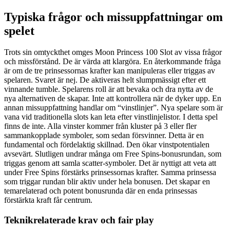
Typiska frågor och missuppfattningar om
spelet
Trots sin omtyckthet omges Moon Princess 100 Slot av vissa frågor
och missförstånd. De är värda att klargöra. En återkommande fråga
är om de tre prinsessornas krafter kan manipuleras eller triggas av
spelaren. Svaret är nej. De aktiveras helt slumpmässigt efter ett
vinnande tumble. Spelarens roll är att bevaka och dra nytta av de
nya alternativen de skapar. Inte att kontrollera när de dyker upp. En
annan missuppfattning handlar om “vinstlinjer”. Nya spelare som är
vana vid traditionella slots kan leta efter vinstlinjelistor. I detta spel
finns de inte. Alla vinster kommer från kluster på 3 eller fler
sammankopplade symboler, som sedan försvinner. Detta är en
fundamental och fördelaktig skillnad. Den ökar vinstpotentialen
avsevärt. Slutligen undrar många om Free Spins-bonusrundan, som
triggas genom att samla scatter-symboler. Det är nyttigt att veta att
under Free Spins förstärks prinsessornas krafter. Samma prinsessa
som triggar rundan blir aktiv under hela bonusen. Det skapar en
temarelaterad och potent bonusrunda där en enda prinsessas
förstärkta kraft får centrum.
Teknikrelaterade krav och fair play