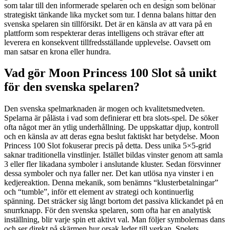
som talar till den informerade spelaren och en design som belönar
strategiskt tänkande lika mycket som tur. I denna balans hittar den
svenska spelaren sin tillförsikt. Det är en känsla av att vara på en
plattform som respekterar deras intelligens och strävar efter att
leverera en konsekvent tillfredsställande upplevelse. Oavsett om
man satsar en krona eller hundra.
Vad gör Moon Princess 100 Slot så unikt
för den svenska spelaren?
Den svenska spelmarknaden är mogen och kvalitetsmedveten.
Spelarna är pålästa i vad som definierar ett bra slots-spel. De söker
ofta något mer än ytlig underhållning. De uppskattar djup, kontroll
och en känsla av att deras egna beslut faktiskt har betydelse. Moon
Princess 100 Slot fokuserar precis på detta. Dess unika 5×5-grid
saknar traditionella vinstlinjer. Istället bildas vinster genom att samla
3 eller fler likadana symboler i anslutande kluster. Sedan försvinner
dessa symboler och nya faller ner. Det kan utlösa nya vinster i en
kedjereaktion. Denna mekanik, som benämns “klusterbetalningar”
och “tumble”, inför ett element av strategi och kontinuerlig
spänning. Det sträcker sig långt bortom det passiva klickandet på en
snurrknapp. För den svenska spelaren, som ofta har en analytisk
inställning, blir varje spin ett aktivt val. Man följer symbolernas dans
och ser direkt på skärmen hur orsak leder till verkan. Spelets