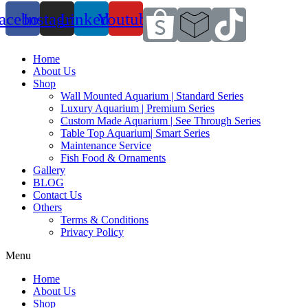
acebook
Instagram
Linkedin
Youtube
Home
About Us
Shop
Wall Mounted Aquarium | Standard Series
Luxury Aquarium | Premium Series
Custom Made Aquarium | See Through Series
Table Top Aquarium| Smart Series
Maintenance Service
Fish Food & Ornaments
Gallery
BLOG
Contact Us
Others
Terms & Conditions
Privacy Policy
Menu
Home
About Us
Shop