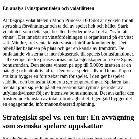
En analys i vinstpotentialen och volatiliteten
Att begripa volatiliteten i Moon Princess 100 Slot är nyckeln för att
styra sina förväntningar och ta del av spelet helt och hållet. Stark
volatilitet, som detta spel besitter, betyder inte att det är “svårt att
vinna”. Det innebär att vinstfördelningen är organiserad på ett visst
sätt. Mindre, frekventa klustervinster inträffar kontinuerligt. Det
bibehåller balansen på plats och ger en känsla av framdrift. De
omfattande vinsterna är mer fokuserade till spelets bonusfunktioner.
Till exempel de tre prinsessornas unika egenskaper och Free Spins-
bonusrundan. Den största vinsten på upp till 5,000x insatsen är en
påtaglig och attraktiv siffra. Den visar spelets allvar. Denna öppna
struktur bygger en förutsebar ram för spelet. I den ger baspelet
stabilitet och bonusfunktionerna ger toppnoteringar. Spelaren kan
mentalt göra sig redo på att en session kan rymma perioder av
utfyllnadsvinster följt av intensiva bonusmoment. Det avskaffar den
frustrerande känslan av total oförutsägbarhet. I gengäld bygger det
en engagerande, informationsbaserad spänning.
Strategiskt spel vs. ren tur: En avvägning
som svenska spelare uppskattar
En allmän missuppfattning om slots är att de enbart är spel om ren