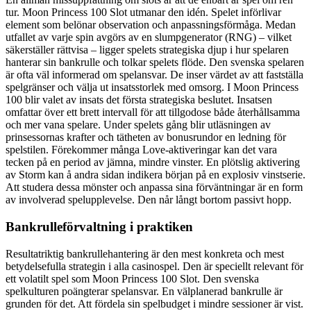
tur. Moon Princess 100 Slot utmanar den idén. Spelet införlivar
element som belönar observation och anpassningsförmåga. Medan
utfallet av varje spin avgörs av en slumpgenerator (RNG) – vilket
säkerställer rättvisa – ligger spelets strategiska djup i hur spelaren
hanterar sin bankrulle och tolkar spelets flöde. Den svenska spelaren
är ofta väl informerad om spelansvar. De inser värdet av att fastställa
spelgränser och välja ut insatsstorlek med omsorg. I Moon Princess
100 blir valet av insats det första strategiska beslutet. Insatsen
omfattar över ett brett intervall för att tillgodose både återhållsamma
och mer vana spelare. Under spelets gång blir utläsningen av
prinsessornas krafter och tätheten av bonusrundor en ledning för
spelstilen. Förekommer många Love-aktiveringar kan det vara
tecken på en period av jämna, mindre vinster. En plötslig aktivering
av Storm kan å andra sidan indikera början på en explosiv vinstserie.
Att studera dessa mönster och anpassa sina förväntningar är en form
av involverad spelupplevelse. Den når långt bortom passivt hopp.
Bankrulleförvaltning i praktiken
Resultatriktig bankrullehantering är den mest konkreta och mest
betydelsefulla strategin i alla casinospel. Den är speciellt relevant för
ett volatilt spel som Moon Princess 100 Slot. Den svenska
spelkulturen poängterar spelansvar. En välplanerad bankrulle är
grunden för det. Att fördela sin spelbudget i mindre sessioner är vist.