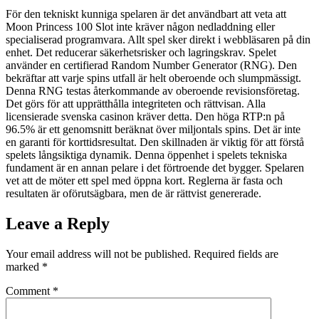
För den tekniskt kunniga spelaren är det användbart att veta att
Moon Princess 100 Slot inte kräver någon nedladdning eller
specialiserad programvara. Allt spel sker direkt i webbläsaren på din
enhet. Det reducerar säkerhetsrisker och lagringskrav. Spelet
använder en certifierad Random Number Generator (RNG). Den
bekräftar att varje spins utfall är helt oberoende och slumpmässigt.
Denna RNG testas återkommande av oberoende revisionsföretag.
Det görs för att upprätthålla integriteten och rättvisan. Alla
licensierade svenska casinon kräver detta. Den höga RTP:n på
96.5% är ett genomsnitt beräknat över miljontals spins. Det är inte
en garanti för korttidsresultat. Den skillnaden är viktig för att förstå
spelets långsiktiga dynamik. Denna öppenhet i spelets tekniska
fundament är en annan pelare i det förtroende det bygger. Spelaren
vet att de möter ett spel med öppna kort. Reglerna är fasta och
resultaten är oförutsägbara, men de är rättvist genererade.
Leave a Reply
Your email address will not be published.
Required fields are
marked
*
Comment
*